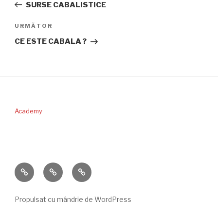
anterior
SURSE CABALISTICE
articole
Articolul
URMĂTOR
următor
CE ESTE CABALA ?
Academy
PERICOPA
DONAŢII
CONTACT
SĂPTĂMÂNII
Propulsat cu mândrie de WordPress