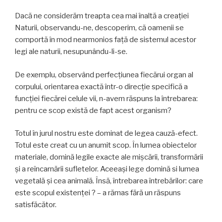
Dacă ne considerăm treapta cea mai înaltă a creaţiei
Naturii, observandu-ne, descoperim, că oamenii se
comportă în mod nearmonios faţă de sistemul acestor
legi ale naturii, nesupunându-li-se.
De exemplu, observând perfecţiunea fiecărui organ al
corpului, orientarea exactă într-o direcţie specifică a
funcţiei fiecărei celule vii, n-avem răspuns la întrebarea:
pentru ce scop există de fapt acest organism?
Totul în jurul nostru este dominat de legea cauză-efect.
Totul este creat cu un anumit scop. În lumea obiectelor
materiale, domină legile exacte ale mişcării, transformării
şi a reîncarnării sufletelor. Aceeaşi lege domină si lumea
vegetală şi cea animală. Însă, întrebarea întrebărilor: care
este scopul existenţei ? – a rămas fără un răspuns
satisfăcător.