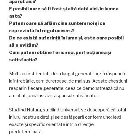
apărut aici?
E posibil oare să fi fost şi altă dată aici, în lumea
asta?
Putem oare să aflăm cine suntem noi şi ce
reprezintă întregul univers?
De ce există suferinţă în lume şi, este oare posibil
să o evităm?
Cum putem
obţine
fericirea, perfecţiunea şi
satisfacţia?
Mulţi au fost tentaţi, de-a lungul generaţiilor, să răspundă
la întrebările, cam dureroase, de mai sus. Aceste chestiuni
reapar în fiecare generaţie, ceea ce demonstrează că nu
am aflat, pană astăzi, răspunsul satisfăcător.
Studiind Natura, studiind Universul, se descoperă că totul
in jurul nostru există şi se desfăşoară conform unor legi
exacte şi specific orientate într-o direcţie
predeterminată.