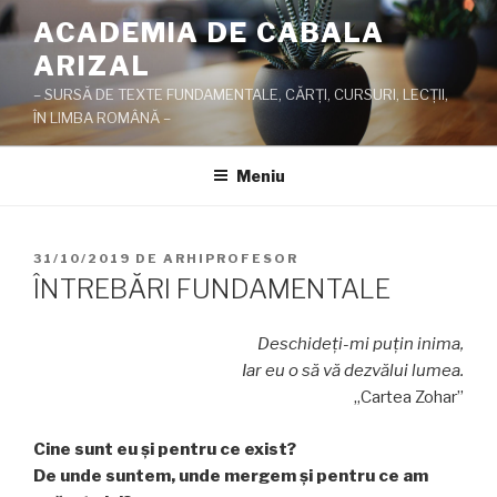
Sari
ACADEMIA DE CABALA
la
ARIZAL
conținut
– SURSĂ DE TEXTE FUNDAMENTALE, CĂRŢI, CURSURI, LECŢII,
ÎN LIMBA ROMÂNĂ –
Meniu
PUBLICAT
31/10/2019
DE
ARHIPROFESOR
PE
ÎNTREBĂRI FUNDAMENTALE
Deschideţi-mi puţin inima,
Iar eu o să vă dezvălui lumea.
„Cartea Zohar”
Cine sunt eu şi pentru ce exist?
De unde suntem, unde mergem şi pentru ce am