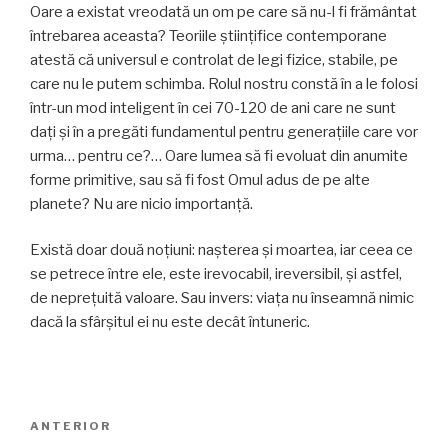
Oare a existat vreodată un om pe care să nu-l fi frământat
întrebarea aceasta? Teoriile ştiinţifice contemporane
atestă că universul e controlat de legi fizice, stabile, pe
care nu le putem schimba. Rolul nostru constă în a le folosi
într-un mod inteligent în cei 70-120 de ani care ne sunt
daţi şi în a pregăti fundamentul pentru generaţiile care vor
urma… pentru ce?… Oare lumea să fi evoluat din anumite
forme primitive, sau să fi fost Omul adus de pe alte
planete? Nu are nicio importanţă.
Există doar două noţiuni: naşterea şi moartea, iar ceea ce
se petrece între ele, este irevocabil, ireversibil, şi astfel,
de nepreţuită valoare. Sau invers: viaţa nu înseamnă nimic
dacă la sfârşitul ei nu este decât întuneric.
Navigare
Articolul
ANTERIOR
în