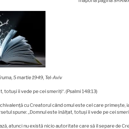
Înapoi la pagina SHAMAT
ruma, 5 martie 1949, Tel-Aviv
, totuşi îi vede pe cei smeriţi“. (Psalmi 148:13)
hivalenţă cu Creatorul când omul este cel care primeşte, ia
etul spune: „Domnul este înălţat, totuşi îi vede pe cei smeriţ
ză, atunci nu există nicio autoritate care să îl separe de Cr