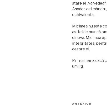
stare el „va vedea“,
Aşadar, cel mândru,
echivalenţa.
Micimea nu este con
astfel de muncă om
cineva. Micimea ap
integritatea, pentr
despre el.
Prin urmare, dacă ce
umiliţi.
Navigare
Articolul
ANTERIOR