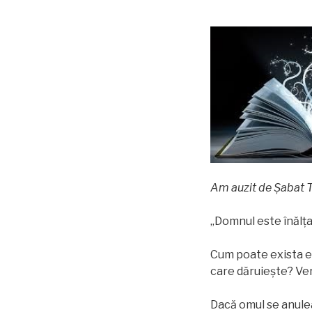
Am auzit de Șabat T
„Domnul este înălţat
Cum poate exista ec
care dăruieşte? Vers
Dacă omul se anulea