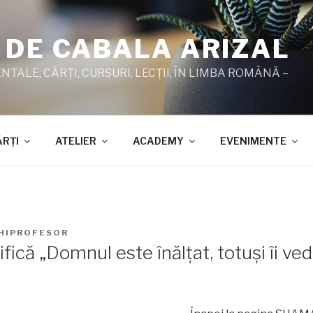
 DE CABALA ARIZAL
TALE, CĂRŢI, CURSURI, LECŢII, ÎN LIMBA ROMÂNĂ –
ĂRŢI
ATELIER
ACADEMY
EVENIMENTE
HIPROFESOR
fică „Domnul este înălţat, totuşi îi ved