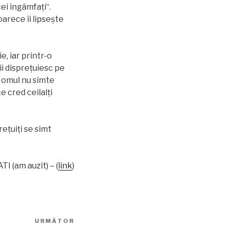
ei îngâmfaţi“.
arece îi lipseşte
, iar printr-o
i dispreţuiesc pe
 omul nu simte
 cred ceilalţi
reţuiţi se simt
I (am auzit) – (
link
)
URMĂTOR
Articolul