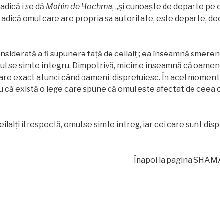
 adică i se dă
Mohin de Hochma
, „şi cunoaşte de departe pe c
 adică omul care are propria sa autoritate, este departe, deo
siderată a fi supunere faţă de ceilalţi; ea înseamnă smerenie
ul se simte integru. Dimpotrivă, micime înseamnă că oameni
are exact atunci când oamenii dispreţuiesc. În acel moment
u că există o lege care spune că omul este afectat de ceea ce
ilalţi îl respectă, omul se simte întreg, iar cei care sunt disp
Înapoi la pagina SHAMAT