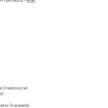
I (am auzit) – (
link
)
r Creatorul cel
i“.
eator. În această