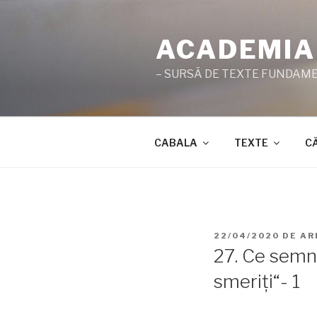
Sari
la
ACADEMIA
conținut
– SURSĂ DE TEXTE FUNDAMEN
CABALA
TEXTE
C
PUBLICAT
22/04/2020
DE
AR
PE
27. Ce semni
smeriţi“- 1