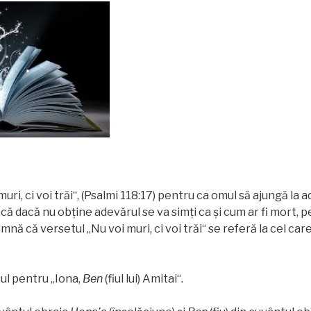
muri, ci voi trăi“, (Psalmi 118:17) pentru ca omul să ajungă la 
ă dacă nu obţine adevărul se va simţi ca şi cum ar fi mort, p
mnă că versetul „Nu voi muri, ci voi trăi“ se referă la cel car
ul pentru „Iona,
Ben
(fiul lui) Amitai“.