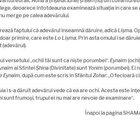
uvântul ebraic
Hona’a
(înşelăciune) şi
Ben
(fiu) din cuvântul e
elege, deoarece întotdeauna examinează situaţia în care se a
 nu merge pe calea adevărului.
rează faptului că adevărul înseamnă dăruire, adică
Lișma
. O
 doar primire, care este
Lo Lișma
. Prin asta omului i se dăruie
t
(adevărul).
ul versetului „ochii tăi sunt ca nişte porumbei“.
Eynaim
(ochi)
ynaim
ai Sfintei
Șhina
(Divinitate) sunt
Yonim
(porumbei). Ei 
re
Eynaim
, după cum este scris în Sfântul
Zohar
: „O fecioară ci
ruia i s-a dăruit adevărul vede că ea are ochi. Acesta este înţe
hi sunt frumoşi, trupul ei nu mai are nevoie de examinare“.
Înapoi la pagina SHAMAT