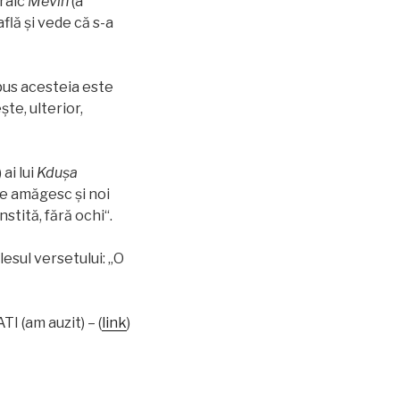
braic
Mevin
(a
flă şi vede că s-a
pus acesteia este
şte, ulterior,
 ai lui
Kdușa
ne amăgesc şi noi
nstită, fără ochi“.
lesul versetului: „O
I (am auzit) – (
link
)