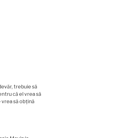
adevăr, trebuie să
entru că el vrea să
e vrea să obţină