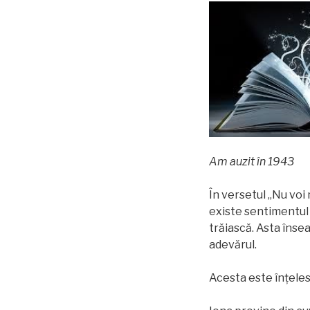
Am auzit în 1943
În versetul „Nu voi 
existe sentimentul c
trăiască. Asta însea
adevărul.
Acesta este înţeles