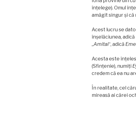
Iona provine din c
înţelege). Omul înţ
amăgit singur şi că
Acest lucru se dato
înşelăciunea, adică
„
Amitai
“, adică
Eme
Acesta este înţeles
(Sfinţenie), numiţi
E
credem că ea nu a
În realitate, cel că
mireasă ai cărei oc