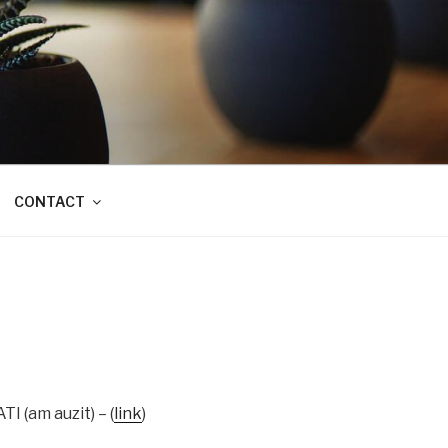
CONTACT
I (am auzit) – (
link
)