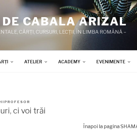
 DE CABALA ARIZAL
TALE, CĂRŢI, CURSURI, LECŢII, ÎN LIMBA ROMÂNĂ –
ĂRŢI
ATELIER
ACADEMY
EVENIMENTE
HIPROFESOR
ri, ci voi trăi
Înapoi la pagina SHAMAT