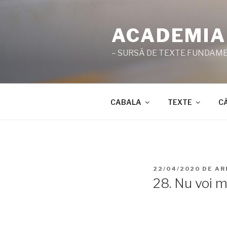
Sari
la
ACADEMIA
conținut
– SURSĂ DE TEXTE FUNDAMEN
CABALA
TEXTE
C
PUBLICAT
22/04/2020
DE
AR
PE
28. Nu voi mu