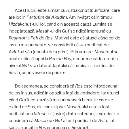
Acest lucru este similar cu
Hizdakchut
(purificare) care
are loc în
Parţufim
de
Akudim
. Am învăţat că în timpul
Hizdakchut
-ului lor, când din această cauză Lumina se
îndepărtează,
Masah
-ul din
Guf
se ridică împreună cu
Reşimot
la
Peh de Roş
. Motivul este că atunci când cel de
jos nu mai primeşte, se consideră că s-a purificat de
Aviut
-ul său (dorinţa de a primi). Prin urmare,
Masah-
ul se
poate ridica înapoi la
Peh de Roş
, deoarece căderea lui la
nivelul
Guf
s-a datorat faptului că Lumina s-a extins de
Sus în jos, în vasele de primire.
De asemenea, se consideră că
Roş
este întotdeauna
de jos în sus, adică în opoziţia faţă de extindere. Iar atunci
când
Guf
încetează să mai primească Luminile care se
extind de Sus, din cauza lipsei
Masah
-ului care a fost
purificat prin
bitush
-ul (lovire) dintre interior şi exterior, se
consideră că
Masah de Guf
a fost purificat de
Aviut
-ul
său şi a urcat la
Roş
împreună cu
Reşimot
.