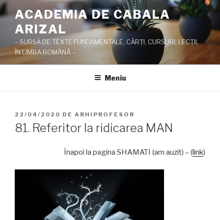
Sari
ACADEMIA DE CABALA
la
ARIZAL
conținut
– SURSĂ DE TEXTE FUNDAMENTALE, CĂRŢI, CURSURI, LECŢII,
ÎN LIMBA ROMÂNĂ –
Meniu
PUBLICAT
22/04/2020
DE
ARHIPROFESOR
PE
81. Referitor la ridicarea MAN
Înapoi la pagina SHAMATI (am auzit) – (
link
)