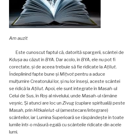
Am auzit
Este cunoscut faptul că, datorită spargerii, scântei de
Kduşa
au căzut în
BYA
. Dar acolo, în
BYA
, ele nu pot fi
corectate, şi de aceea trebuie să fie ridicate la
Ațilut
.
Îndeplinind fapte bune şi
Mițvot
pentru a aduce
mulţumire Creatorului lor, şi nu lor înseşi, aceste scântei
se ridică la
Ațilut
. Apoi, ele sunt integrate în
Masah
-ul
Celui de Sus, în
Roş
al nivelului, unde
Masah
-ul rămâne
veşnic. Şi atunci are loc un
Zivug
(cuplare spirituală) peste
Masah
, prin
Hitkalelut
-ul (amestecare/integrare)
scânteilor, iar Lumina Superioară se răspândeşte în toate
lumile într-o măsură egală cu scânteile ridicate din acele
lumi.