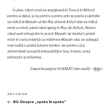
În plus, când omul se angajează în Tora şi în
Mițvot
pentru a dărui, şi nu pentru a primi, prin aceasta scânteile
se ridică la
Masah
-ul din
Roş
al lumii
Ațilut
(ele se ridică
nivel cu nivel, până când ajung în
Roş de Ațilut
). Atunci
când sunt integrate în acest
Masah
, iar nivelul Luminii
este în concordanţă cu mărimea
Masah
-ului, se adaugă
mai multă Lumină tuturor lumilor. Iar pentru că a
determinat această îmbunătăţire Sus, în lumi, omul
primeşte şi el lumina.
Înapoi la pagina SHAMATI (am auzit) – (
link
) )
Navigare
Articolul
ANTERIOR
în
anterior
80. Despre „spate în spate“
articole