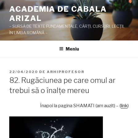
Sari
ACADEMIA DE CABALA
la
ARIZAL
conținut
– SURSĂ DE TEXTE FUNDAMENTALE, CĂRŢI, CURSURI, LECŢII,
ÎN LIMBA ROMÂNĂ –
Meniu
PUBLICAT
22/04/2020
DE
ARHIPROFESOR
PE
82. Rugăciunea pe care omul ar
trebui să o înalţe mereu
Înapoi la pagina SHAMATI (am auzit) – (
link
)