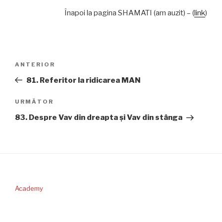
Înapoi la pagina SHAMATI (am auzit) – (
link
)
Navigare
Articolul
ANTERIOR
în
anterior
81. Referitor la ridicarea MAN
articole
Articolul
URMĂTOR
următor
83. Despre Vav din dreapta şi Vav din stânga
Academy