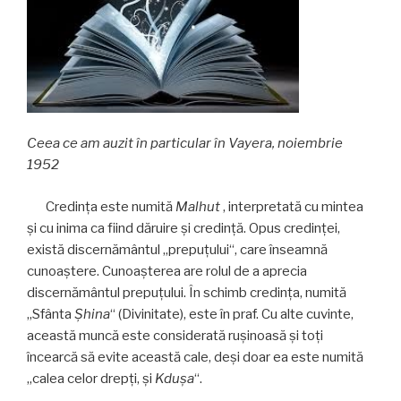
Ceea ce am auzit în particular în Vayera, noiembrie
1952
Credinţa este numită
Malhut
, interpretată cu mintea
şi cu inima ca fiind dăruire şi credinţă. Opus credinţei,
există discernământul „prepuţului“, care înseamnă
cunoaştere. Cunoaşterea are rolul de a aprecia
discernământul prepuţului. În schimb credinţa, numită
„Sfânta
Șhina
“ (Divinitate), este în praf. Cu alte cuvinte,
această muncă este considerată ruşinoasă şi toţi
încearcă să evite această cale, deşi doar ea este numită
„calea celor drepţi, şi
Kduşa
“.