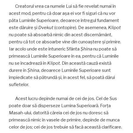
Creatorul vrea ca numele Lui să fie revelat numai în
acest mod, pentru că doar aşa ei vor fi siguri că nu vor
păta Luminile Superioare, deoarece întregul fundament
este dăruire şi
Dvekut
(contopire). De asemenea,
Klipot
nu poate să absoarbă nimic din acest discernământ,
pentru că tot ce absoarbe vine din cunoaştere şi primire.
Iar acolo unde este întuneric Sfânta
Șhina
nu poate să
primească Luminile Superioare în ea, pentru că Luminile
nu se încadrează în
Klipot
. Din această cauză există
durere în
Șhina
, deoarece Luminile Superioare sunt
împiedicate să pătrundă şi, în acest fel, să poată dărui
sufletelor.
Acest lucru depinde numai de cei de jos. Cel de Sus
poate doar să disperseze Lumina Superioară. Forţa
Masah
-ului, datorită căreia cei de jos nu doresc să
primească nimic în vasele de primire, depinde de munca
celor de jos; cei de jos trebuie să facă această clarificare.