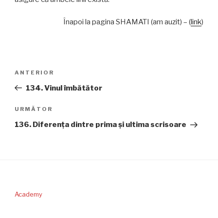
Înapoi la pagina SHAMATI (am auzit) – (
link
)
Navigare
Articolul
ANTERIOR
în
anterior
134. Vinul îmbătător
articole
Articolul
URMĂTOR
următor
136. Diferenţa dintre prima şi ultima scrisoare
Academy