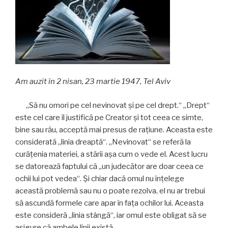
Am auzit în 2 nisan, 23 martie 1947, Tel Aviv
„Să nu omori pe cel nevinovat şi pe cel drept.“ „Drept“
este cel care îl justifică pe Creator şi tot ceea ce simte,
bine sau rău, acceptă mai presus de raţiune. Aceasta este
considerată „linia dreaptă“. „Nevinovat“ se referă la
curăţenia materiei, a stării aşa cum o vede el. Acest lucru
se datorează faptului că „un judecător are doar ceea ce
ochii lui pot vedea“. Şi chiar dacă omul nu înţelege
această problemă sau nu o poate rezolva, el nu ar trebui
să ascundă formele care apar în faţa ochilor lui. Aceasta
este consideră „linia stângă“, iar omul este obligat să se
asigure că ambele linii există.