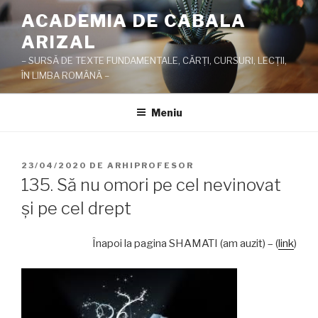
Sari
ACADEMIA DE CABALA
la
ARIZAL
conținut
– SURSĂ DE TEXTE FUNDAMENTALE, CĂRŢI, CURSURI, LECŢII,
ÎN LIMBA ROMÂNĂ –
Meniu
PUBLICAT
23/04/2020
DE
ARHIPROFESOR
PE
135. Să nu omori pe cel nevinovat
şi pe cel drept
Înapoi la pagina SHAMATI (am auzit) – (
link
)