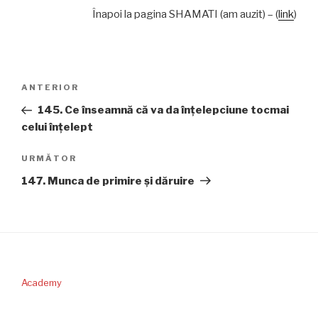
Înapoi la pagina SHAMATI (am auzit) – (
link
)
Navigare
Articolul
ANTERIOR
în
anterior
145. Ce înseamnă că va da înţelepciune tocmai
articole
celui înţelept
Articolul
URMĂTOR
următor
147. Munca de primire şi dăruire
Academy