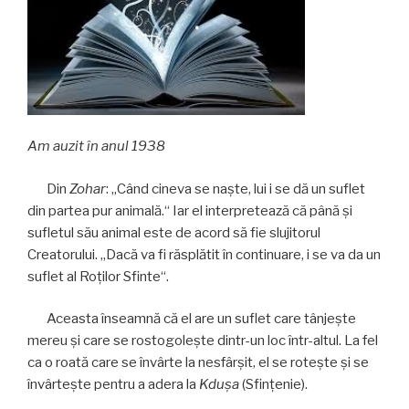
Am auzit în anul 1938
Din
Zohar
: „Când cineva se naşte, lui i se dă un suflet
din partea pur animală.“ Iar el interpretează că până şi
sufletul său animal este de acord să fie slujitorul
Creatorului. „Dacă va fi răsplătit în continuare, i se va da un
suflet al Roţilor Sfinte“.
Aceasta înseamnă că el are un suflet care tânjeşte
mereu şi care se rostogoleşte dintr-un loc într-altul. La fel
ca o roată care se învârte la nesfârşit, el se roteşte şi se
învârteşte pentru a adera la
Kduşa
(Sfinţenie).