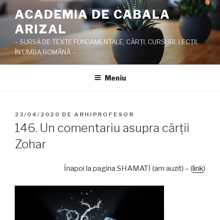
Sari
ACADEMIA DE CABALA
la
ARIZAL
conținut
– SURSĂ DE TEXTE FUNDAMENTALE, CĂRŢI, CURSURI, LECŢII,
ÎN LIMBA ROMÂNĂ –
Meniu
PUBLICAT
23/04/2020
DE
ARHIPROFESOR
PE
146. Un comentariu asupra cărţii
Zohar
Înapoi la pagina SHAMATI (am auzit) – (
link
)