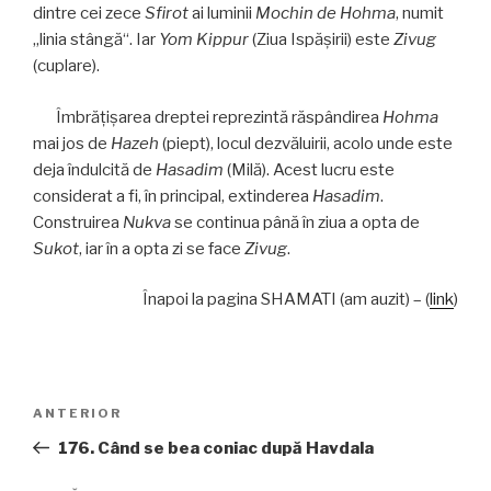
dintre cei zece
Sfirot
ai luminii
Mochin de Hohma
, numit
„linia stângă“. Iar
Yom Kippur
(Ziua Ispăşirii) este
Zivug
(cuplare).
Îmbrăţişarea dreptei reprezintă răspândirea
Hohma
mai jos de
Hazeh
(piept), locul dezvăluirii, acolo unde este
deja îndulcită de
Hasadim
(Milă). Acest lucru este
considerat a fi, în principal, extinderea
Hasadim
.
Construirea
Nukva
se continua până în ziua a opta de
Sukot
, iar în a opta zi se face
Zivug
.
Înapoi la pagina SHAMATI (am auzit) – (
link
)
Navigare
Articolul
ANTERIOR
în
anterior
176. Când se bea coniac după Havdala
articole