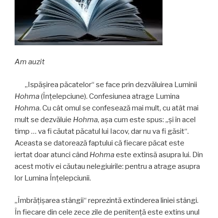
Am auzit
„Ispăşirea păcatelor“ se face prin dezvăluirea Luminii
Hohma
(Înţelepciune). Confesiunea atrage Lumina
Hohma
. Cu cât omul se confesează mai mult, cu atât mai
mult se dezvăluie
Hohma
, aşa cum este spus: „şi în acel
timp … va fi căutat păcatul lui Iacov, dar nu va fi găsit“.
Aceasta se datorează faptului că fiecare păcat este
iertat doar atunci când
Hohma
este extinsă asupra lui. Din
acest motiv ei căutau nelegiuirile: pentru a atrage asupra
lor Lumina Înţelepciunii.
„Îmbrăţişarea stângii“ reprezintă extinderea liniei stângi.
În fiecare din cele zece zile de penitenţă este extins unul