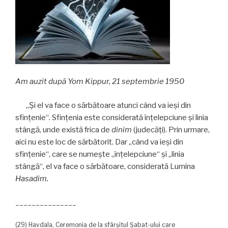
Am auzit după Yom Kippur, 21 septembrie 1950
„Şi el va face o sărbătoare atunci când va ieşi din
sfinţenie“. Sfinţenia este considerată înţelepciune şi linia
stângă, unde există frica de
dinim
(judecăţi). Prin urmare,
aici nu este loc de sărbătorit. Dar „când va ieşi din
sfinţenie“, care se numeşte „înţelepciune“ şi „linia
stângă“, el va face o sărbătoare, considerată Lumina
Hasadim.
_______________
(29) Havdala, Ceremonia de la sfârşitul Șabat-ului care