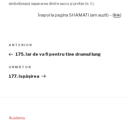
simbolizează separarea dintre sacru şi profan (n. t.).
Înapoi la pagina SHAMATI (am auzit) – (
link
)
Navigare
Articolul
ANTERIOR
în
anterior
175. Iar de va fi pentru tine drumul lung
articole
Articolul
URMĂTOR
următor
177. Ispăşirea
Academy