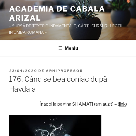
Sari
ACADEMIA DE CABALA
la
ARIZAL
conținut
– SURSĂ DE TEXTE FUNDAMENTALE, CĂRŢI, CURSURI, LECŢII,
ÎN LIMBA ROMÂNĂ –
Meniu
PUBLICAT
23/04/2020
DE
ARHIPROFESOR
PE
176. Când se bea coniac după
Havdala
Înapoi la pagina SHAMATI (am auzit) – (
link
)