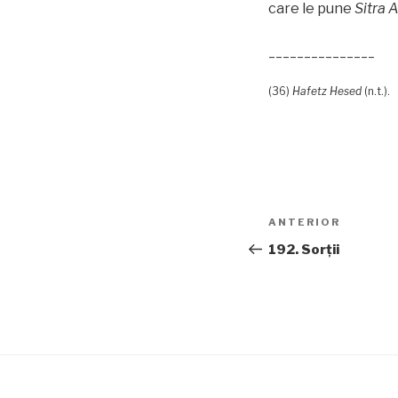
care le pune
Sitra 
_______________
(36)
Hafetz Hesed
(n.t.).
Navigare
Articolul
ANTERIOR
în
anterior
192. Sorţii
articole