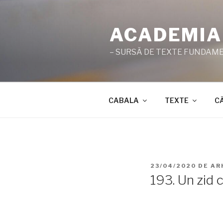
Sari
la
ACADEMIA
conținut
– SURSĂ DE TEXTE FUNDAMEN
CABALA
TEXTE
C
PUBLICAT
23/04/2020
DE
AR
PE
193. Un zid 