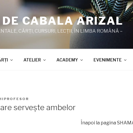
 DE CABALA ARIZAL
TALE, CĂRŢI, CURSURI, LECŢII, ÎN LIMBA ROMÂNĂ –
ĂRŢI
ATELIER
ACADEMY
EVENIMENTE
HIPROFESOR
care serveşte ambelor
Înapoi la pagina SHAMAT