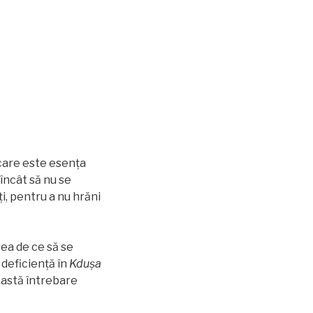
 care este esenţa
 încât să nu se
i, pentru a nu hrăni
vea de ce să se
 deficienţă în
Kduşa
eastă întrebare