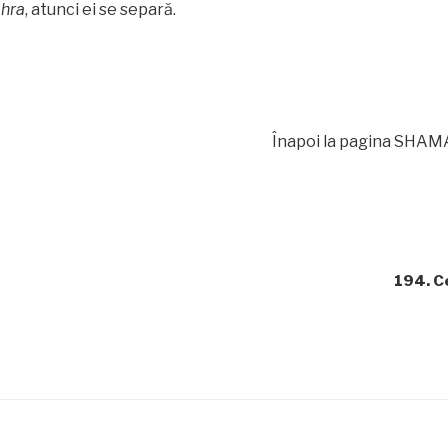
Ahra
, atunci ei se separă.
Înapoi la pagina SHAMAT
194. C