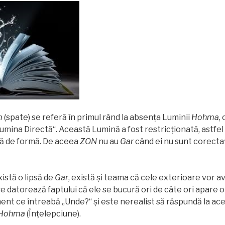
m
(spate) se referă în primul rând la absenţa Luminii
Hohma
,
„Lumina Directă“. Această Lumină a fost restricţionată, astfel
ţă de formă. De aceea
ZON
nu au
Gar
când ei nu sunt corectaţ
stă o lipsă de
Gar
, există şi teama că cele exterioare vor a
e datorează faptului că ele se bucură ori de câte ori apare o
ment ce întreabă „Unde?“ şi este nerealist să răspundă la ac
Hohma
(Înţelepciune).