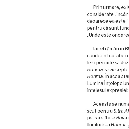
Prin urmare, exis
considerate „încânt
deoarece ea este, 
pentru că sunt fund
„Unde este onoarea 
Iar ei rămân în
B
când sunt curăţaţi 
li se permite să dez
Hohma
, să accept
Hohma
. În acea st
Lumina Înţelepciuni
înţelesul expresiei:
Aceasta se numeşt
scut pentru
Sitra A
pe care îl are
Rav
-u
iluminarea
Hohma