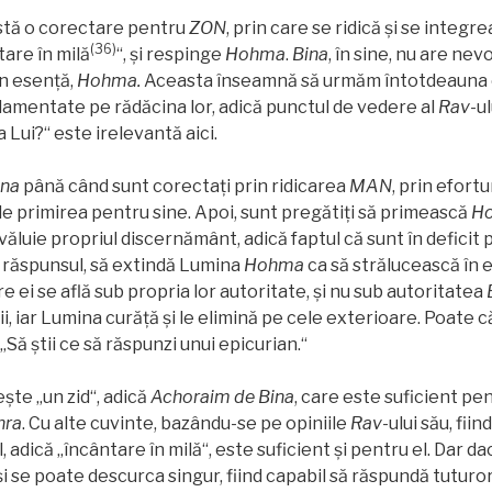
tă o corectare pentru
ZON
, prin care se ridică şi se integr
(
36)
are în milă
“, şi respinge
Hohma
.
Bina
, în sine, nu are nev
în esenţă,
Hohma.
Aceasta înseamnă să urmăm întotdeauna 
amentate pe rădăcina lor, adică punctul de vedere al
Rav
-u
Lui?“ este irelevantă aici.
ina
până când sunt corectaţi prin ridicarea
MAN
, prin efort
de primirea pentru sine. Apoi, sunt pregătiţi să primească
H
văluie propriul discernământ, adică faptul că sunt în deficit
e răspunsul, să extindă Lumina
Hohma
ca să strălucească în e
are ei se află sub propria lor autoritate, şi nu sub autoritatea
i, iar Lumina curăţă şi le elimină pe cele exterioare. Poate 
 „Să ştii ce să răspunzi unui epicurian.“
e „un zid“, adică
Achoraim de Bina
, care este suficient pe
hra
. Cu alte cuvinte, bazându-se pe opiniile
Rav
-ului său, fii
l, adică „încântare în milă“, este suficient şi pentru el. Dar 
şi se poate descurca singur, fiind capabil să răspundă tuturo