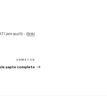
I (am auzit) – (
link
)
URMĂTOR
Articolul
următor
ele şapte complete