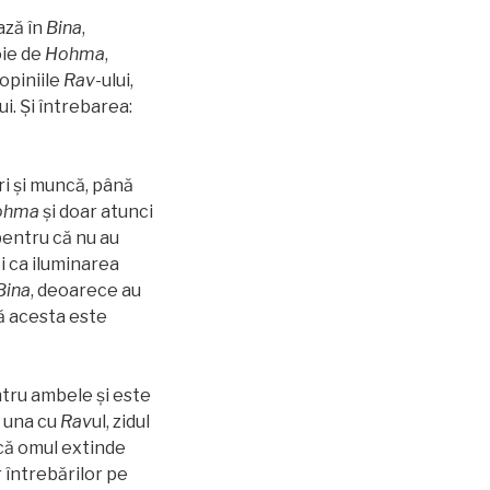
ează în
Bina
,
oie de
Hohma
,
opiniile
Rav
-ului,
lui. Şi întrebarea:
uri şi muncă, până
ohma
şi doar atunci
 pentru că nu au
i ca iluminarea
Bina
, deoarece au
că acesta este
ntru ambele şi este
nd una cu
Rav
ul, zidul
dacă omul extinde
r întrebărilor pe