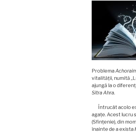
Problema
Achorai
vitalităţii, numită 
ajungă la o diferen
Sitra Ahra
.
Întrucât acolo exi
agaţe. Acest lucru s
(Sfinţenie), din mo
înainte de a exista