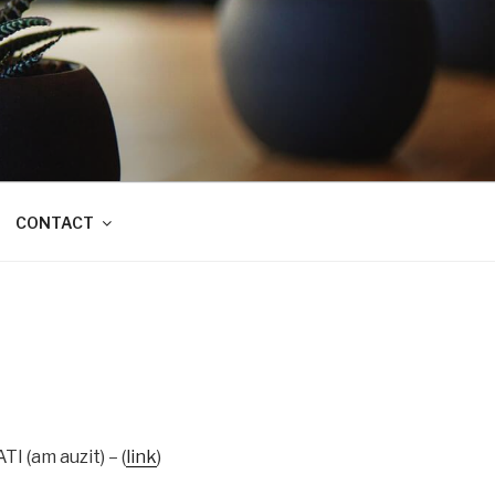
CONTACT
I (am auzit) – (
link
)