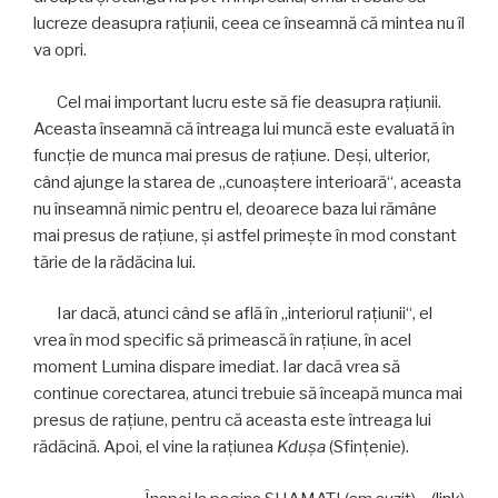
lucreze deasupra raţiunii, ceea ce înseamnă că mintea nu îl
va opri.
Cel mai important lucru este să fie deasupra raţiunii.
Aceasta înseamnă că întreaga lui muncă este evaluată în
funcţie de munca mai presus de raţiune. Deşi, ulterior,
când ajunge la starea de „cunoaştere interioară“, aceasta
nu înseamnă nimic pentru el, deoarece baza lui rămâne
mai presus de raţiune, şi astfel primeşte în mod constant
tărie de la rădăcina lui.
Iar dacă, atunci când se află în „interiorul raţiunii“, el
vrea în mod specific să primească în raţiune, în acel
moment Lumina dispare imediat. Iar dacă vrea să
continue corectarea, atunci trebuie să înceapă munca mai
presus de raţiune, pentru că aceasta este întreaga lui
rădăcină. Apoi, el vine la raţiunea
Kduşa
(Sfinţenie).