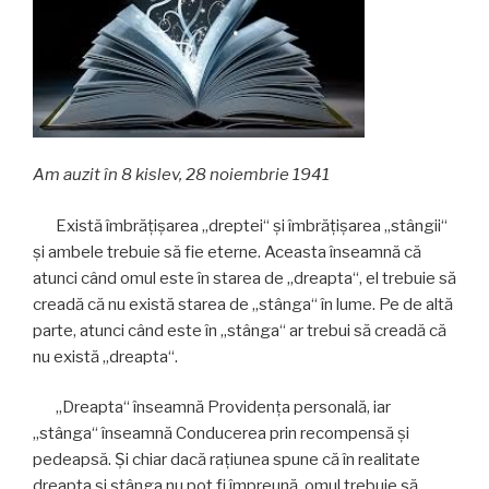
Am auzit în 8 kislev, 28 noiembrie 1941
Există îmbrăţişarea „dreptei“ şi îmbrăţişarea „stângii“
şi ambele trebuie să fie eterne. Aceasta înseamnă că
atunci când omul este în starea de „dreapta“, el trebuie să
creadă că nu există starea de „stânga“ în lume. Pe de altă
parte, atunci când este în „stânga“ ar trebui să creadă că
nu există „dreapta“.
„Dreapta“ înseamnă Providenţa personală, iar
„stânga“ înseamnă Conducerea prin recompensă şi
pedeapsă. Şi chiar dacă raţiunea spune că în realitate
dreapta şi stânga nu pot fi împreună, omul trebuie să