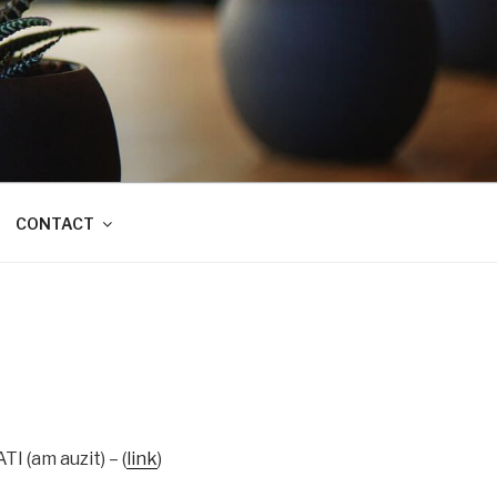
CONTACT
I (am auzit) – (
link
)