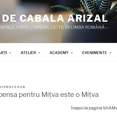
 DE CABALA ARIZAL
TALE, CĂRŢI, CURSURI, LECŢII, ÎN LIMBA ROMÂNĂ –
ĂRŢI
ATELIER
ACADEMY
EVENIMENTE
HIPROFESOR
ensa pentru Miţva este o Miţva
Înapoi la pagina SHAMAT