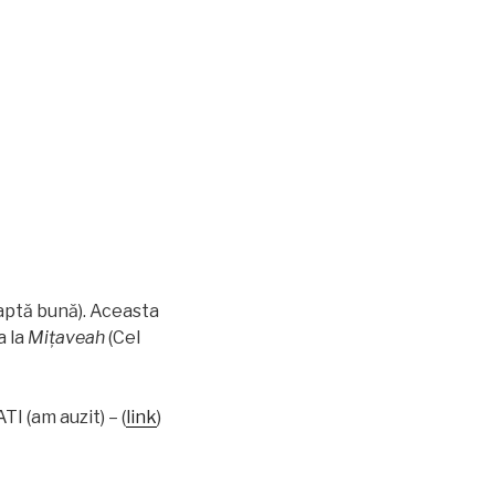
aptă bună). Aceasta
a la
Miţaveah
(Cel
I (am auzit) – (
link
)