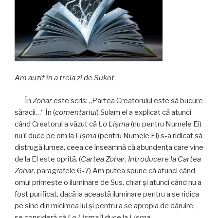
Am auzit în a treia zi de Sukot
În
Zohar
este scris: „Partea Creatorului este să bucure
săracii…“ În (
comentariul
) Sulam el a explicat că atunci
când Creatorul a văzut că
Lo Lișma
(nu pentru Numele Ei)
nu îl duce pe om la
Lișma
(pentru Numele Ei) s-a ridicat să
distrugă lumea, ceea ce înseamnă că abundenţa care vine
de la El este oprită. (
Cartea Zohar
,
Introducere la Cartea
Zohar
, paragrafele 6-7) Am putea spune că atunci când
omul primeşte o iluminare de Sus, chiar şi atunci când nu a
fost purificat, dacă ia această iluminare pentru a se ridica
pe sine din micimea lui şi pentru a se apropia de dăruire,
se consideră că
Lo Lișma
îl duce la
Lișma
.