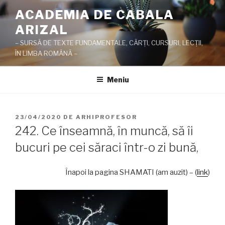
Sari
ACADEMIA DE CABALA
la
ARIZAL
conținut
– SURSĂ DE TEXTE FUNDAMENTALE, CĂRŢI, CURSURI, LECŢII,
ÎN LIMBA ROMÂNĂ –
Meniu
PUBLICAT
23/04/2020
DE
ARHIPROFESOR
PE
242. Ce înseamnă, în muncă, să îi
bucuri pe cei săraci într-o zi bună,
Înapoi la pagina SHAMATI (am auzit) – (
link
)