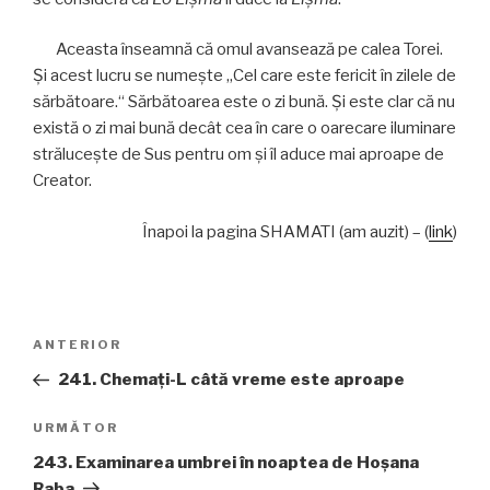
Aceasta înseamnă că omul avansează pe calea Torei.
Şi acest lucru se numeşte „Cel care este fericit în zilele de
sărbătoare.“ Sărbătoarea este o zi bună. Şi este clar că nu
există o zi mai bună decât cea în care o oarecare iluminare
străluceşte de Sus pentru om şi îl aduce mai aproape de
Creator.
Înapoi la pagina SHAMATI (am auzit) – (
link
)
Navigare
Articolul
ANTERIOR
în
anterior
241. Chemaţi-L câtă vreme este aproape
articole
Articolul
URMĂTOR
următor
243. Examinarea umbrei în noaptea de Hoşana
Raba