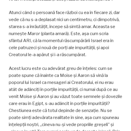
Atunci când o persoană face război cu ea în fiecare zi, dar
vede că nu s-a deplasat nici un centimetru, ci dimpotrivă,
starea s-a înrăutățit, începe să simtă amar. Aceasta se
numește
Maror
(planta amară). Este, așa cum scria
sfântul ARI, că la momentul răscumpărării Israel era în
cele patruzeci și nouă de porți ale impurității, și apoi
Creatorul le-a apărut și i-a răscumpărat.
Acest lucru este cu adevărat greu de înțeles: cum se
poate spune că înainte ca Moise și Aaron să vină la
poporul lui Israel ca mesageri ai Creatorului, ei nu erau
atât de adânciți în porțile impurității, ci numai după ce au
venit Moise și Aaron și au văzut toate semnele și dovezile
care erau în Egipt, s-au adâncit în porțile impurității?
Chestiunea este că totul depinde de senzație. Nu se
poate simți adevărata realitate în sine, așa cum spuneau
înțelepții noștri, „cineva nu-și vede propriile greșeli” și