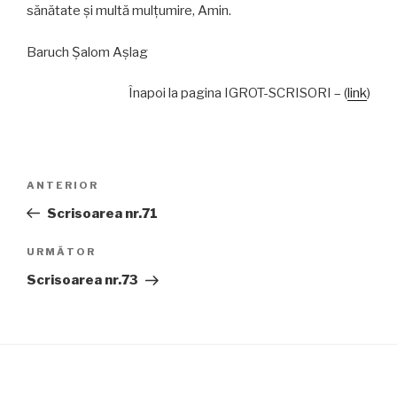
sănătate și multă mulțumire, Amin.
Baruch Șalom Așlag
Înapoi la pagina IGROT-SCRISORI – (
link
)
Navigare
Articolul
ANTERIOR
în
anterior
Scrisoarea nr.71
articole
Articolul
URMĂTOR
următor
Scrisoarea nr.73