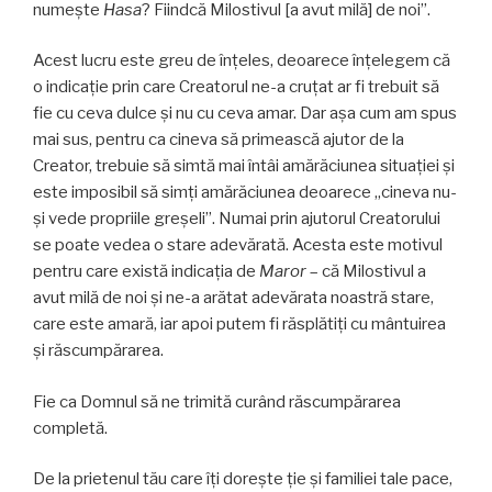
numește
Hasa
? Fiindcă Milostivul [a avut milă] de noi”.
Acest lucru este greu de înțeles, deoarece înțelegem că
o indicație prin care Creatorul ne-a cruțat ar fi trebuit să
fie cu ceva dulce și nu cu ceva amar. Dar așa cum am spus
mai sus, pentru ca cineva să primească ajutor de la
Creator, trebuie să simtă mai întâi amărăciunea situației și
este imposibil să simți amărăciunea deoarece „cineva nu-
și vede propriile greșeli”. Numai prin ajutorul Creatorului
se poate vedea o stare adevărată. Acesta este motivul
pentru care există indicația de
Maror
– că Milostivul a
avut milă de noi și ne-a arătat adevărata noastră stare,
care este amară, iar apoi putem fi răsplătiți cu mântuirea
și răscumpărarea.
Fie ca Domnul să ne trimită curând răscumpărarea
completă.
De la prietenul tău care îți dorește ție și familiei tale pace,