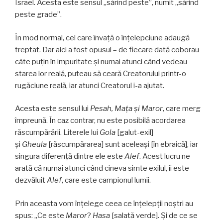
Israel. Acesta este sensul „sărind peste”, numit „sărind
peste grade”.
În mod normal, cel care învață o înțelepciune adaugă
treptat. Dar aici a fost opusul – de fiecare dată coborau
câte puțin în impuritate și numai atunci când vedeau
starea lor reală, puteau să ceară Creatorului printr-o
rugăciune reală, iar atunci Creatorul i-a ajutat.
Acesta este sensul lui
Pesah, Mața și Maror
, care merg
împreună. În caz contrar, nu este posibilă acordarea
răscumpărării. Literele lui
Gola
[galut-exil]
și
Gheula
[răscumpărarea] sunt aceleași [în ebraică], iar
singura diferență dintre ele este
Alef
. Acest lucru ne
arată că numai atunci când cineva simte exilul, îi este
dezvăluit
Alef
, care este campionul lumii.
Prin aceasta vom înțelege ceea ce înțelepții noștri au
spus: „Ce este
Maror
?
Hasa
[salată verde]. Și de ce se