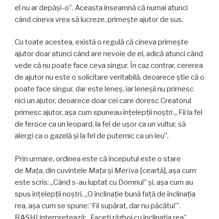
el nu ar depăși-o”. Aceasta înseamnă că numai atunci
când cineva vrea să lucreze, primește ajutor de sus.
Cu toate acestea, există o regulă că cineva primește
ajutor doar atunci când are nevoie de el, adică atunci când
vede că nu poate face ceva singur. În caz contrar, cererea
de ajutor nu este o solicitare veritabilă, deoarece știe că o
poate face singur, dar este leneș, iar leneșii nu primesc
nici un ajutor, deoarece doar cei care doresc Creatorul
primesc ajutor, așa cum spuneau înțelepții noștri „ Fii la fel
de feroce ca un leopard, la fel de ușor ca un vultur, să
alergi ca o gazelă și la fel de puternic ca un leu”.
Prin urmare, ordinea este că începutul este o stare
de
Mața
, din cuvintele
Mața
și
Meriva
[ceartă], așa cum
este scris: „Când s-au luptat cu Domnul” și, așa cum au
spus înțelepții noștri, „O înclinație bună față de înclinația
rea, așa cum se spune: ’Fii supărat, dar nu păcătui’”.
RASHI interpretează: „Faceți război cu înclinația rea”.