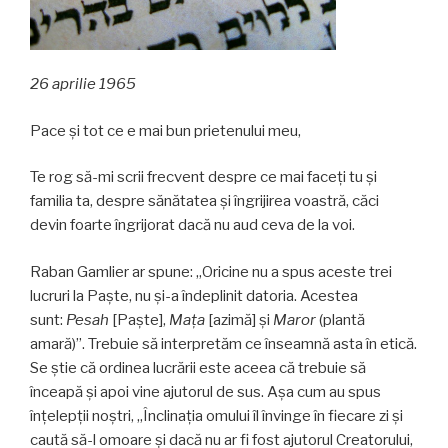
26 aprilie 1965
Pace și tot ce e mai bun prietenului meu,
Te rog să-mi scrii frecvent despre ce mai faceți tu și
familia ta, despre sănătatea și îngrijirea voastră, căci
devin foarte îngrijorat dacă nu aud ceva de la voi.
Raban Gamlier ar spune: „Oricine nu a spus aceste trei
lucruri la Paște, nu și-a îndeplinit datoria. Acestea
sunt:
Pesah
[Paște],
Mața
[azimă] și
Maror
(plantă
amară)”. Trebuie să interpretăm ce înseamnă asta în etică.
Se știe că ordinea lucrării este aceea că trebuie să
înceapă și apoi vine ajutorul de sus. Așa cum au spus
înțelepții noștri, „Înclinația omului îl învinge în fiecare zi și
caută să-l omoare și dacă nu ar fi fost ajutorul Creatorului,