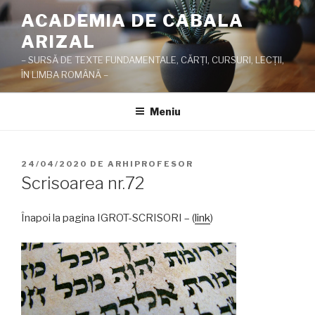
Sari
ACADEMIA DE CABALA
la
ARIZAL
conținut
– SURSĂ DE TEXTE FUNDAMENTALE, CĂRŢI, CURSURI, LECŢII,
ÎN LIMBA ROMÂNĂ –
Meniu
PUBLICAT
24/04/2020
DE
ARHIPROFESOR
PE
Scrisoarea nr.72
Înapoi la pagina IGROT-SCRISORI – (
link
)