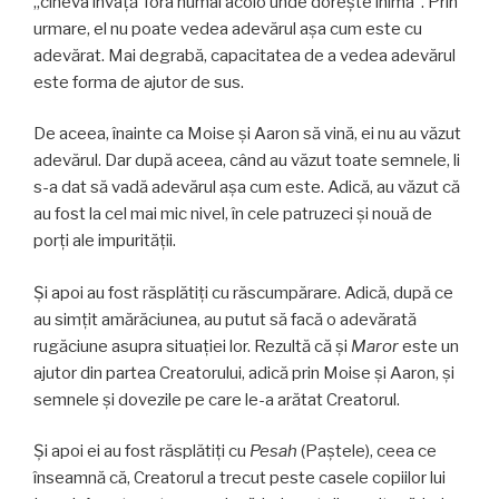
„cineva învață Tora numai acolo unde dorește inima”. Prin
urmare, el nu poate vedea adevărul așa cum este cu
adevărat. Mai degrabă, capacitatea de a vedea adevărul
este forma de ajutor de sus.
De aceea, înainte ca Moise și Aaron să vină, ei nu au văzut
adevărul. Dar după aceea, când au văzut toate semnele, li
s-a dat să vadă adevărul așa cum este. Adică, au văzut că
au fost la cel mai mic nivel, în cele patruzeci și nouă de
porți ale impurității.
Și apoi au fost răsplătiți cu răscumpărare. Adică, după ce
au simțit amărăciunea, au putut să facă o adevărată
rugăciune asupra situației lor. Rezultă că și
Maror
este un
ajutor din partea Creatorului, adică prin Moise și Aaron, și
semnele și dovezile pe care le-a arătat Creatorul.
Și apoi ei au fost răsplătiți cu
Pesah
(Paștele), ceea ce
înseamnă că, Creatorul a trecut peste casele copiilor lui