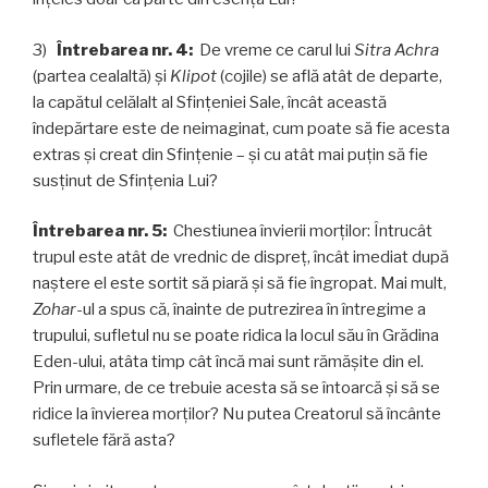
3)
Întrebarea nr. 4:
De vreme ce carul lui
Sitra Achra
(partea cealaltă) și
Klipot
(cojile) se află atât de departe,
la capătul celălalt al Sfințeniei Sale, încât această
îndepărtare este de neimaginat, cum poate să fie acesta
extras și creat din Sfințenie – și cu atât mai puţin să fie
susținut de Sfințenia Lui?
Întrebarea nr. 5:
Chestiunea învierii morților: Întrucât
trupul este atât de vrednic de dispreț, încât imediat după
naștere el este sortit să piară și să fie îngropat. Mai mult,
Zohar
-ul a spus că, înainte de putrezirea în întregime a
trupului, sufletul nu se poate ridica la locul său în Grădina
Eden-ului, atâta timp cât încă mai sunt rămășite din el.
Prin urmare, de ce trebuie acesta să se întoarcă și să se
ridice la învierea morților? Nu putea Creatorul să încânte
sufletele fără asta?