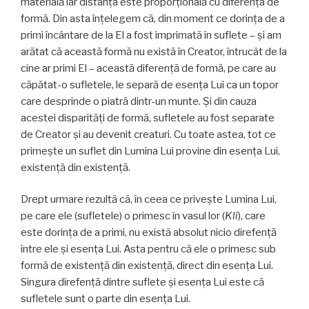
materială iar distanța este proporțională cu diferența de
formă. Din asta înțelegem că, din moment ce dorința de a
primi încântare de la El a fost imprimată în suflete – și am
arătat că această formă nu există în Creator, întrucât de la
cine ar primi El – această diferență de formă, pe care au
căpătat-o sufletele, le separă de esența Lui ca un topor
care desprinde o piatră dintr-un munte. Și din cauza
acestei disparităţi de formă, sufletele au fost separate
de Creator și au devenit creaturi. Cu toate astea, tot ce
primește un suflet din Lumina Lui provine din esența Lui,
existență din existență.
Drept urmare rezultă că, în ceea ce privește Lumina Lui,
pe care ele (sufletele) o primesc în vasul lor (
Kli
), care
este dorința de a primi, nu există absolut nicio direfență
între ele și esența Lui. Asta pentru că ele o primesc sub
formă de existență din existență, direct din esența Lui.
Singura direfență dintre suflete și esența Lui este că
sufletele sunt o parte din esența Lui.