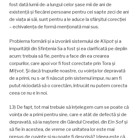
fost dată lumii de-a lungul celor șase mii de ani de
existență și fiecărei persoane pentru cei sapte zeci de ani
de viața ai săi, sunt pentru a le aduce la sfârșitul corecției
– echivalența de formă menționată mai sus.
Problema formării și a izvorârii sistemului de
Klipot
și a
impurității din Sfințenia Sa a fost și ea clarificată pe deplin
acum: trebuia să fie, pentru a face din ea crearea
corpurilor, care apoi vor fi fost corectate prin Tora și
Miţvot
. Și dacă trupurile noastre, cu voinţa lor depravată
de a primi, nu s-ar fi născut prin sistemul impur, nu am fi
putut niciodată să o corectăm, întrucât nu putem corecta
ceea ce nu e în noi.
13) De fapt, tot mai trebuie să înțelegem cum se poate că
voinţa de a primi pentru sine, care e atât de defectă și de
depravată, să ia naștere din Gândul Creației, din
Ein Sof
și
să fie în acestea, de vreme ce unitatea lor este mai
presus de cuvinte și nu poate fi descrisă? Ideea este că,