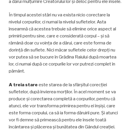
a dărui mulțumire Creatorului lor și deloc pentru ele însele.
În timpul acestei stări nu va exista nicio corectare la
nivelul corpurilor, ci numai la nivelul sufletelor. Asta
înseamnă că acestea trebuie să elimine orice aspect al
primirii pentru sine, care e considerată corpul – și să
rămână doar cu voința de a dărui, care este forma de
dorință din suflete. Nici măcar sufletele celor drepți nu
vor putea să se bucure în Grădina Raiului după moartea
lor, ci numai după ce corpurile lor vor putrezi complet în
pământ.
A treia stare
este starea de la sfârșitul corecției
sufletelor, după învierea morților. În acel moment se va
produce și corectarea completă a corpurilor, pentru că
atunci, ele vor transforma primirea pentru ei înșiși, care
este forma corpului, ca să ia forma dăruirii pure. Și atunci
vor fi demne să primească pentru ele însele toată
încântarea și plăcerea și bunătatea din Gândul creației.