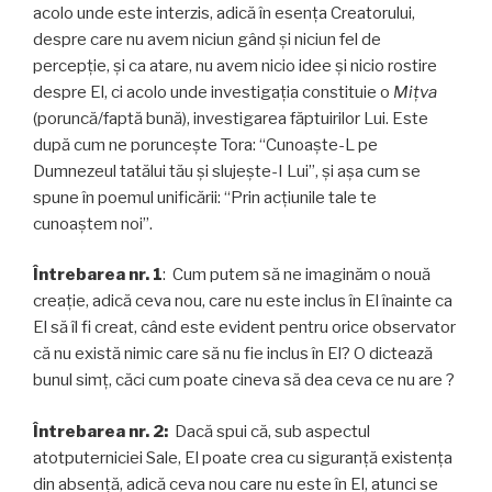
acolo unde este interzis, adică în esența Creatorului,
despre care nu avem niciun gând și niciun fel de
percepție, și ca atare, nu avem nicio idee și nicio rostire
despre El, ci acolo unde investigaţia constituie o
Miţva
(poruncă/faptă bună), investigarea făptuirilor Lui. Este
după cum ne porunceşte Tora: “Cunoaște-L pe
Dumnezeul tatălui tău și slujește-I Lui”, și așa cum se
spune în poemul unificării: “Prin acțiunile tale te
cunoaștem noi”.
Întrebarea nr. 1
: Cum putem să ne imaginăm o nouă
creație, adică ceva nou, care nu este inclus în El înainte ca
El să îl fi creat, când este evident pentru orice observator
că nu există nimic care să nu fie inclus în El? O dictează
bunul simț, căci cum poate cineva să dea ceva ce nu are ?
Întrebarea nr. 2:
Dacă spui că, sub aspectul
atotputerniciei Sale, El poate crea cu siguranță existența
din absență, adică ceva nou care nu este în El, atunci se