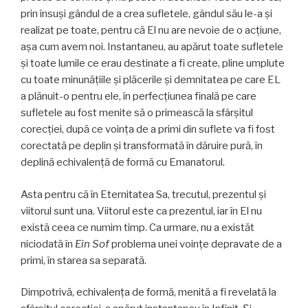
prin însuși gândul de a crea sufletele, gândul său le-a și
realizat pe toate, pentru că El nu are nevoie de o acțiune,
așa cum avem noi. Instantaneu, au apărut toate sufletele
și toate lumile ce erau destinate a fi create, pline umplute
cu toate minunățiile și plăcerile și demnitatea pe care EL
a plănuit-o pentru ele, în perfecțiunea finală pe care
sufletele au fost menite să o primească la sfârșitul
corecției, după ce voinţa de a primi din suflete va fi fost
corectată pe deplin și transformată în dăruire pură, în
deplină echivalență de formă cu Emanatorul.
Asta pentru că în Eternitatea Sa, trecutul, prezentul și
viitorul sunt una. Viitorul este ca prezentul, iar în El nu
există ceea ce numim timp. Ca urmare, nu a existăt
niciodată în
Ein Sof
problema unei voințe depravate de a
primi, în starea sa separată.
Dimpotrivă, echivalența de formă, menită a fi revelată la