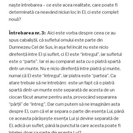
naşte întrebarea – ce este acea realitate, care poate fi
determinată ca neavând niciun loc în El, ci este complet
nouă?
Întrebarea nr. 3:
Aici este vorba despre ceea ce au
spus cabaliștii, că sufletul omului este parte din
Dumnezeu Cel de Sus, în așa fel încât nu este nicio
direfență între El și suflet, ci El este “întregul”, iar sufletul
este o “parte”. Iar ei au comparat asta cu o piatră spartă
dintr-un munte. Nu e nicio direfență între piatră și munte,
numai că El este “întregul”, iar piatra este “partea”. Ca
atare trebuie să ne întrebăm: este un fapt că o piatră
spartă dintr-un munte este separată de acesta de un
ciocan făcut anume pentru asta, provocând separarea
“părții” de “întreg”. Dar cum putem să ne imaginăm asta
despre El, cum că el ar separa o parte din esența Lui, până
ce aceasta părășește esența Lui și devine separată de
El, adică un suflet, până la punctul la care acesta poate fi
înțeles doar ca parte din esența Lui?