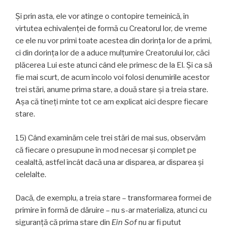
Și prin asta, ele vor atinge o contopire temeinică, în
virtutea echivalenței de formă cu Creatorul lor, de vreme
ce ele nu vor primi toate acestea din dorința lor de a primi,
ci din dorința lor de a aduce mulțumire Creatorului lor, căci
plăcerea Lui este atunci când ele primesc de la El. Și ca să
fie mai scurt, de acum încolo voi folosi denumirile acestor
trei stări, anume prima stare, a două stare și a treia stare.
Așa că tineți minte tot ce am explicat aici despre fiecare
stare.
15) Când examinăm cele trei stări de mai sus, observăm
că fiecare o presupune în mod necesar şi complet pe
cealaltă, astfel încât dacă una ar disparea, ar disparea și
celelalte.
Dacă, de exemplu, a treia stare – transformarea formei de
primire în formă de dăruire – nu s-ar materializa, atunci cu
siguranță că prima stare din
Ein Sof
nu ar fi putut