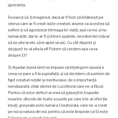
ignoranța.
Încearcă să-ţi imaginezi, dacă ar fi fost să întâlnești pe
cineva care ar fi creat nişte creaturi, anume ca acestea să
sufere şi să agonizeze întreaga lor viaţă, aşa ca noi, și nu
numai atât, dar le-ar fi și întors spatele, nevrând nici măcar
să se uite la ele, să le ajute un pic. Cu cât dispret și
dezgust te-ai uita la el! Putem să credem așa ceva
despre El?
5) Aşadar, bunul simț ne impune să înțelegem opusul a
ceea ce pare a fi la suprafață, și să decidem că suntem de
fapt creaturi nobile și merituoase, de o importanță
nemăsurată, chiar demni de Lucrătorul care ne-a făcut.
Pentru că orice defect ai vrea să găsești în trupurile
noastre, dincolo de toate scuzele pe care ţi le-ai oferi ţie
însuţi, greşeala este numai a Creatorului, care ne-a creat
pe noi și natura din noi, pentru că este limpede că El este