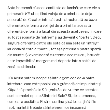
Asta înseamnă că acea cantitate de lumină pe care ele o
primesc în
Kli
-ul lor, fiind voinţa de a primi, este deja
separată de Creator, întrucât este structurată pe baza
diferenței de forma a voinţei de a primi. Iar această
diferență de formă a făcut din aceasta acel ceva prin care
au fost separate de “întreg” și au devenit o “parte”. Deci,
singura diferență dintre ele este că una este un “întreg”
iar cealaltă este o “parte”, tot așa precum o piatră spartă
din munte. Și examinează cu atenție acest lucru, întrucât
este imposibil să mergem mai departe într-o astfel de
zonă a sublimului.
10) Acum putem începe să înțelegem cea de-a patra
întrebare: cum este posibil ca o grămadă de impuritate și
Klipot
să provină din Sfințenia Sa, de vreme ce acestea
sunt complet opuse Sfințeniei Sale? Și, de asemenea,
cum este posibil ca El să le sprijine și să le susțină? De
fapt, mai întâi trebuie să înțelegem ce înseamnă