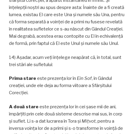
sfârșitul corecției, a apărut instantaneu în Infinit. Și
înțelepții noștri au spus despre asta: Înainte de a fi creată
lumea, existau El care este Una și numele său Una, pentru
că forma separată a voinţei de a primi nu fusese revelată
în realitatea sufletelor ce s-au născut din Gândul Creației.
Mai degrabă, acestea erau contopite cu El în echivalență
de formă, prin faptul că El este Unul și numele său Unul.
14) Așadar, acum veți înțelege neapărat că, în total, sunt
trei stări ale sufletului:
Prima stare
este prezența lor în
Ein Sof
, în Gândul
creației, unde ele deja au forma viitoare a Sfârșitului
Corecției.
A două stare
este prezența lor în cei șase mii de ani,
împărțiti prin cele două sisteme descrise mai sus, în corp
și suflet. Li s-a dat lucrarea în Tora și
Miţvot
, pentru a
inversa voința lor de a primi și s-o transforme în voință de