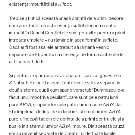
existența impurităţii și a
Klipot
.
Trebuie ştiut că această uriașă dorință de a primi, despre
care am stabilit că este esența sufletelor prin creație –
întrucât în Gândul Creației ele sunt potrivite pentru a primi
întreaga umplere – nu rămâne în acea formă în suflete.
Dacă ar fi fost aşa, ele ar trebuit să rămână veșnic
separate de El, pentru că diferența de formă dintre ele le-
ar fi separat de El.
Și pentru a repara această separare, care se găseşte în
Kli
-ul sufletelor, El a creat toate lumile și le-a separat în
două sisteme, după cum spune versetul: “Dumnezeu le-a
făcut unul împotriva celuilalt”, care sunt cele patru lumi
pure
ABYA
, şi opuse lor cele patru lumi impure
ABYA
. Iar
El a imprimat dorința de a dărui în sistemul lumilor
ABYA
pure, a îndepărtat din ele dorința de a primi pentru ele și a
pus-o în sistemul lumilor
ABYA
impure. Din această cauză,
ele au devenit separate de Creator și de toate lumile