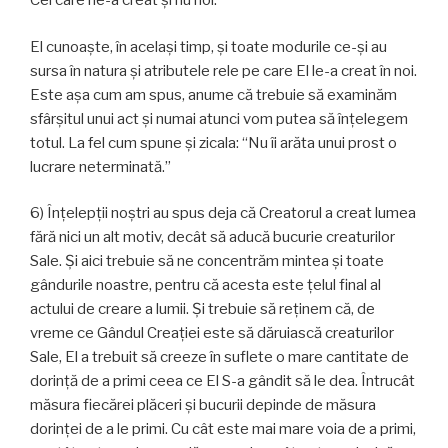
Cel care ne-a creat și nu noi.
El cunoaşte, în acelaşi timp, şi toate modurile ce-şi au
sursa în natura și atributele rele pe care El le-a creat în noi.
Este așa cum am spus, anume că trebuie să examinăm
sfârșitul unui act și numai atunci vom putea să înțelegem
totul. La fel cum spune și zicala: “Nu îi arăta unui prost o
lucrare neterminată.”
6) Înțelepții noștri au spus deja că Creatorul a creat lumea
fără nici un alt motiv, decât să aducă bucurie creaturilor
Sale. Și aici trebuie să ne concentrăm mintea și toate
gândurile noastre, pentru că acesta este țelul final al
actului de creare a lumii. Și trebuie să reținem că, de
vreme ce Gândul Creației este să dăruiască creaturilor
Sale, El a trebuit să creeze în suflete o mare cantitate de
dorință de a primi ceea ce El S-a gândit să le dea. Întrucât
măsura fiecărei plăceri și bucurii depinde de măsura
dorinței de a le primi. Cu cât este mai mare voia de a primi,