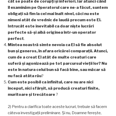
cât se poate de corupţi şi inferiori. Iar atunci când
îl examinăm pe Operatorul care ne-a făcut, suntem
obligaţi să fim la cel mai înalt nivel, căci nu este
nimeni atât de vrednic de laudă precum este El.
Intrucât este inevitabil ca doar nişte lucrări
perfecte să-şi aibă originea într-un operator
perfect
.
Mintea noastră simte nevoia ca El să fie absolut
bun şi generos, în afara oricărei comparații. Atunci,
cum de a creat El atât de multe creaturi care
suferă și agonizează pe tot parcursul vieții lor? Nu
este în natura celui bun să facă bine, sau măcar să
nu facă atâta rău
?
Cum este posibil ca infinitul, care nu are nici
început, nici sfârșit, să producă creaturi finite,
muritoare și trecătoare
?
2) Pentru a clarifica toate aceste lucruri, trebuie să facem
câteva investigaţii preliminare. Și nu, Doamne ferește,