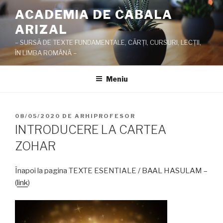
Sari
ACADEMIA DE CABALA
la
ARIZAL
conținut
– SURSĂ DE TEXTE FUNDAMENTALE, CĂRŢI, CURSURI, LECŢII,
ÎN LIMBA ROMÂNĂ –
Meniu
PUBLICAT
08/05/2020
DE
ARHIPROFESOR
PE
INTRODUCERE LA CARTEA
ZOHAR
Înapoi la pagina TEXTE ESENTIALE / BAAL HASULAM –
(
link
)