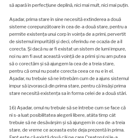
să apară în perfecțiune deplină, nici mai mult, nici mai puțin.
Așadar, prima stare în sine necesită extinderea a două
sisteme corepunzătoare în cea de-a două stare, pentru a
permite existența unui corp în voinţa de a primi, pervertit
de sistemul impurității și deci, oferindu-ne ocazia de a îl
corecta. Și dacă nu ar fi existat un sistem de lumi impure,
noi nu am fi avut această voinţă de a primi și nu am putea
să o corectăm și să ajungem la cea de a treia stare,
pentru că omul nu poate corecta ceea ce nu e în el.
Așadar, nu trebuie să ne întrebăm cum de a ajuns sistemul
impur să izvorască din prima stare, pentru că însăși prima
stare necesită existența sa în forma celei de a două stări.
16) Așadar, omul nu trebuie să se întrebe cum se face că
ni s-a luat posibilitatea alegerii libere, atâta timp cât
trebuie să ne desăvârșim și să ajungem în cea de-a treia
stare, de vreme ce aceasta este deja prezentă în prima.
Fapt este că există două căi pe care Creatorul ni le-a