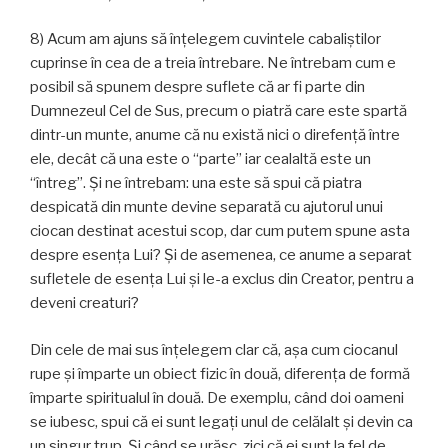
8) Acum am ajuns să înțelegem cuvintele cabaliștilor
cuprinse în cea de a treia întrebare. Ne întrebam cum e
posibil să spunem despre suflete că ar fi parte din
Dumnezeul Cel de Sus, precum o piatră care este spartă
dintr-un munte, anume că nu există nici o direfență între
ele, decât că una este o “parte” iar cealaltă este un
“întreg”. Și ne întrebam: una este să spui că piatra
despicată din munte devine separată cu ajutorul unui
ciocan destinat acestui scop, dar cum putem spune asta
despre esența Lui? Și de asemenea, ce anume a separat
sufletele de esența Lui și le-a exclus din Creator, pentru a
deveni creaturi?
Din cele de mai sus înțelegem clar că, așa cum ciocanul
rupe și împarte un obiect fizic în două, diferența de formă
împarte spiritualul în două. De exemplu, când doi oameni
se iubesc, spui că ei sunt legați unul de celălalt și devin ca
un singur trup. Și când se urăsc, zici că ei sunt la fel de