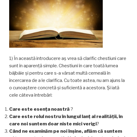
1) În această introducere aș vrea să clarific chestiuni care
sunt în aparență simple. Chestiuni în care toată lumea
bâjbâie și pentru care s-a vărsat multă cerneală în
încercarea de a le clarifica. Cu toate astea, nu am ajuns la
o cunoaștere concretă şi suficientă a acestora. Și iată
cele câteva întrebări:
Care este esența noastră
?
Care este rolul nostru în lungul lanț al realității, în
care noi suntem doar niste mici verigi
?
Când ne examinăm pe noi înșine, aflăm că suntem