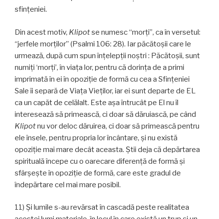
sfințeniei.
Din acest motiv,
Klipot
se numesc “morți”, ca în versetul:
“jerfele morților” (Psalmi 106: 28). Iar păcătoşii care le
urmează, după cum spun înțelepții noștri : Păcătoşii, sunt
numiţi ‘morţi’, în viața lor, pentru că dorința de a primi
imprimată în ei în opoziție de formă cu cea a Sfințeniei
Sale îi separă de Viața Vieților, iar ei sunt departe de EL
ca un capăt de celălalt. Este așa întrucât pe El nu îl
interesează să primească, ci doar să dăruiască, pe când
Klipot
nu vor deloc dăruirea, ci doar să primească pentru
ele însele, pentru propria lor încântare, și nu există
opoziţie mai mare decât aceasta. Știi deja că depărtarea
spirituală începe cu o oarecare diferență de formă și
sfârșește în opoziție de formă, care este gradul de
îndepărtare cel mai mare posibil.
11) Și lumile s-au revărsat în cascadă peste realitatea