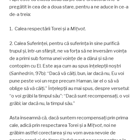
pregătit în cea de a doua stare, pentru a ne aduce în ce-a
de-a treia:
1. Calea respectării Torei și a
Miţvot
.
2. Calea Suferinței, pentru că suferința în sine purifică
trupul și, într-un sfârșit, ne va forța să ne inversăm voinţa
de a primi sub forma unei voinţe de a dărui și să ne
contopim cu El. Este așa cum au spus înțelepții noștri
(
Sanhedrin
, 97b): “Dacă vă căiți, bun, iar dacă nu, Eu voi
pune peste voi un rege precum Haman, iar el o să vă
oblige să vă căiți.” Înțelepții au mai spus, despre versetul:
“o voi grăbi la timpul său”: “Dacă sunt recompensați, o voi
grăbi; iar dacă nu, la timpul său.”
Asta înseamnă că, dacă suntem recompensați prin prima
cale, adică prin respectarea Torei și a
Miţvot
, noi ne
grăbim astfel corectarea și nu vom avea nevoie de