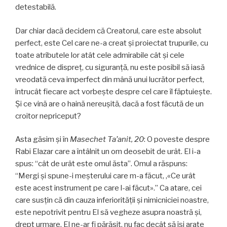
detestabilă.
Dar chiar dacă decidem că Creatorul, care este absolut
perfect, este Cel care ne-a creat și proiectat trupurile, cu
toate atributele lor atât cele admirabile cât și cele
vrednice de dispreț, cu siguranță, nu este posibil să iasă
vreodată ceva imperfect din mână unui lucrător perfect,
întrucât fiecare act vorbeşte despre cel care îl făptuieşte.
Și ce vină are o haină nereuşită, dacă a fost făcută de un
croitor nepriceput?
Asta găsim și în
Masechet Ta’anit, 20
: O poveste despre
Rabi Elazar care a întâlnit un om deosebit de urât. El i-a
spus: “cât de urât este omul ăsta”. Omul a răspuns:
“Mergi și spune-i meșterului care m-a făcut, ‚«Ce urât
este acest instrument pe care l-ai făcut».” Ca atare, cei
care susțin că din cauza inferiorităţii şi nimicniciei noastre,
este nepotrivit pentru El să vegheze asupra noastră și,
drept urmare, El ne-ar fi părăsit, nu fac decât să își arate