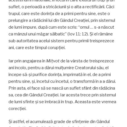
acestei lumi materiale, în locul în care există un trup și un
suflet, o perioadă a stricăciunii și o alta a rectificării. Căci
trupul, care este dorința de a primi pentru sine, este o
prelungire a rădăcinii lui din Gândul Creației, prin sistemul
de lumi impure, după cum este scris: “omul … s-a născut
ca mânzul unui măgar sălbatic” (Iov 11: 12). Și el rămâne
sub autoritatea acelui sistem pentru primii treisprezece
ani, care este timpul corupţiei.
Iar prin angajarea în
Miţvot
de la vârsta de treisprezece
ani încolo, pentru a dărui mulțumire Creatorului său, el
începe să-și purifice dorința, imprimată în el, de a primi
pentru sine, și, încetul cu încetul, o transformă în a a dărui.
Prin asta, el face să se nască un suflet sfânt din rădăcina
sa, cea din Gândul Creației. Iar acesta trece prin sistemul
de lumi sfinte și se îmbracă în trup. Aceasta este vremea
corecției.
Și astfel, el acumulează grade de sfințenie din Gândul