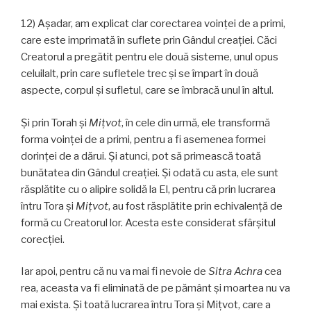
12) Așadar, am explicat clar corectarea voinței de a primi,
care este imprimată în suflete prin Gândul creației. Căci
Creatorul a pregătit pentru ele două sisteme, unul opus
celuilalt, prin care sufletele trec și se împart în două
aspecte, corpul și sufletul, care se îmbracă unul în altul.
Și prin Torah și
Miţvot
, în cele din urmă, ele transformă
forma voinţei de a primi, pentru a fi asemenea formei
dorinței de a dărui. Și atunci, pot să primească toată
bunătatea din Gândul creației. Și odată cu asta, ele sunt
răsplătite cu o alipire solidă la El, pentru că prin lucrarea
întru Tora și
Miţvot
, au fost răsplătite prin echivalență de
formă cu Creatorul lor. Acesta este considerat sfârșitul
corecției.
Iar apoi, pentru că nu va mai fi nevoie de
Sitra Achra
cea
rea, aceasta va fi eliminată de pe pământ și moartea nu va
mai exista. Și toată lucrarea întru Tora și Miţvot, care a