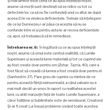
Și mai uimitor este ceea ce au spus înțelepții noștri,
anume că morții sunt destinați să se ridice cu tot cu
defectele lor, ca să nu fie confundați unul cu altul, iar după
aceea El le va vindeca deficienţele. Trebuie să înțelegem
de ce lui Dumnezeu i-ar păsa ca aceștia să nu se
confunde între ei și pentru asta le-ar recrea deficienţele
ca, apoi, să trebuiască să le remedieze.
Întrebarea nr. 6:
În legătură cu ce au spus înțelepții
noștri, anume că omul este centrul realității, că Lumile
Superioare și această lume materială și tot ce cuprind ele
au fost create doar pentru om (
Zohar
,
Tazria
, 40), care a
fost făcut să creadă că lumea a fost creată doar pentru el
(
Sanhedrin
37). Pare greu de cuprins cu mintea de ce
pentru această fiinţă neinsemnată, a cărui valoare nu e
mai mult decât un smoc în raport cu realitatea acestei
lumi, cu atât mai puțin față de toate Lumile Superioare, a
căror Înălțime și Sublimitate este de nemăsurat, Creatorul
Şi-ar fi creat Lui Însuşi probleme creând toate acestea