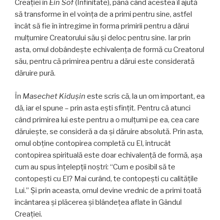
Creației în
Ein Sof
(Infinitate), până când acestea îl ajută
să transforme în el voinţa de a primi pentru sine, astfel
încât să fie în întregime în forma primirii pentru a dărui
mulțumire Creatorului său și deloc pentru sine. Iar prin
asta, omul dobândește echivalența de formă cu Creatorul
său, pentru că primirea pentru a dărui este considerată
dăruire pură.
În
Masechet Kidușin
este scris că, la un om important, ea
dă, iar el spune – prin asta ești sfințit. Pentru că atunci
când primirea lui este pentru a o mulțumi pe ea, cea care
dăruiește, se consideră a da şi dăruire absolută. Prin asta,
omul obține contopirea completă cu El, întrucât
contopirea spirituală este doar echivalență de formă, așa
cum au spus înțelepții noștri: “Cum e posibil să te
contopeşti cu El? Mai curând, te contopeşti cu calitățile
Lui.” Și prin aceasta, omul devine vrednic de a primi toată
încântarea și plăcerea și blândețea aflate în Gândul
Creației.