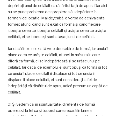
depărtați unul de celălalt ca răsăritul față de apus. Dar aici
nu se pune problema de apropiere său depărtare în
termeni de locație. Mai degrabă, e vorba de echivalența
formei: atunci când sunt egali ca formă și când fiecare
iubește ceea ce iubește celălalt și urăște ceea ce urăște
celălalt, ei se iubesc și sunt ataşaţi unul de celălalt.
Iar dacă între ei există vreo deosebire de formă, iar unuia îi
place ceea ce urăște celălalt, atunci, în măsura în care
diferă ca formă, ei se îndepărtează și se urăsc unul pe
celălalt. Iar dacă, de exemplu, ei sunt opuși ca formă și tot
ce unuia îi place, celuilalt îi displace și tot ce unuia îi
displace îi place celuilalt, ei sunt considerați la fel de
îndepărtăți că răsăritul de apus, adică precum un capăt de
celălalt.
9) Și vedem că, în spiritualitate, direfența de formă
operează la fel ca şi toporul care separă în lumea