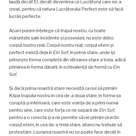
laudă decât El, decât devenirea ca Lucrătorul care ne-a
creat, pentru că natura Lucrătorului Perfect este să facă
lucrări perfecte.
Acum putem înțelege că trupul nostru, cu toate
măruntele sale incidente și posesiuni, nu este deloc
corpul nostru real. Corpul nostru real, corpul etern și
perfect există deja în
Ein Sof
, în prima stare, unde își
primește forma completă din viitoarea stare a treia, adică
primirea în forma dăruirii, în echivalență de formă cu
Ein
Sof
.
Și dacă prima noastră stare necesită ca noi să primim
Klipa
trupului nostru în cea de-a doua stare, în forma sa
coruptă și inferioară, care este voinţa de a primi numai
pentru sine, care este forța ce ne separă de
Ein Sof
,
pentru a o corecta și a ne permite să ne primim practic
corpul etern, în cea de-a treia stare, atunci nu trebuie să
protestăm. Lucrarea noastră nu se poate face decât în