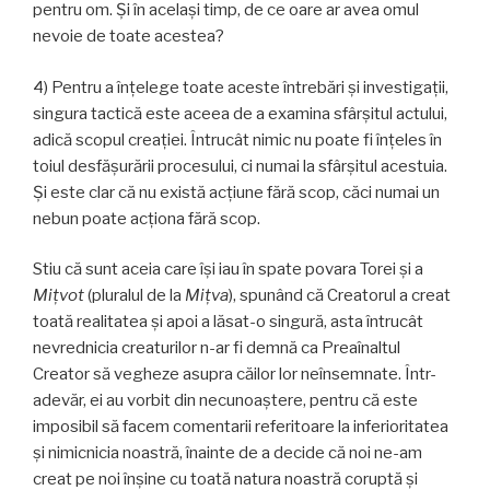
pentru om. Și în acelaşi timp, de ce oare ar avea omul
nevoie de toate acestea?
4) Pentru a înțelege toate aceste întrebări și investigaţii,
singura tactică este aceea de a examina sfârșitul actului,
adică scopul creației. Întrucât nimic nu poate fi înțeles în
toiul desfăşurării procesului, ci numai la sfârşitul acestuia.
Și este clar că nu există acțiune fără scop, căci numai un
nebun poate acționa fără scop.
Stiu că sunt aceia care își iau în spate povara Torei și a
Miţvot
(pluralul de la
Miţva
), spunând că Creatorul a creat
toată realitatea și apoi a lăsat-o singură, asta întrucât
nevrednicia creaturilor n-ar fi demnă ca Preaînaltul
Creator să vegheze asupra căilor lor neînsemnate. Într-
adevăr, ei au vorbit din necunoaștere, pentru că este
imposibil să facem comentarii referitoare la inferioritatea
și nimicnicia noastră, înainte de a decide că noi ne-am
creat pe noi înșine cu toată natura noastră coruptă şi