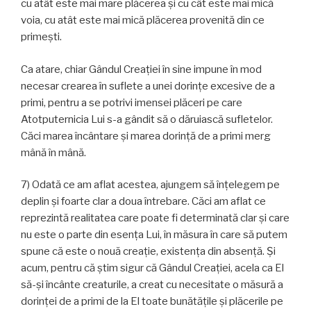
cu atât este mai mare plăcerea și cu cât este mai mică
voia, cu atât este mai mică plăcerea provenită din ce
primești.
Ca atare, chiar Gândul Creației în sine impune în mod
necesar crearea în suflete a unei dorințe excesive de a
primi, pentru a se potrivi imensei plăceri pe care
Atotputernicia Lui s-a gândit să o dăruiască sufletelor.
Căci marea încântare și marea dorință de a primi merg
mână în mână.
7) Odată ce am aflat acestea, ajungem să înțelegem pe
deplin și foarte clar a doua întrebare. Căci am aflat ce
reprezintă realitatea care poate fi determinată clar și care
nu este o parte din esența Lui, în măsura în care să putem
spune că este o nouă creație, existența din absență. Și
acum, pentru că știm sigur că Gândul Creației, acela ca El
să-şi încânte creaturile, a creat cu necesitate o măsură a
dorinței de a primi de la El toate bunătăţile şi plăcerile pe