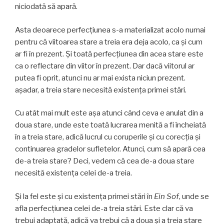
niciodată să apară.
Asta deoarece perfecțiunea s-a materializat acolo numai
pentru că viitoarea stare a treia era deja acolo, ca și cum
ar fi în prezent. Și toată perfecțiunea din acea stare este
ca o reflectare din viitor în prezent. Dar dacă viitorul ar
putea fi oprit, atunci nu ar mai exista niciun prezent.
așadar, a treia stare necesită existența primei stări.
Cu atât mai mult este așa atunci când ceva e anulat din a
doua stare, unde este toată lucrarea menită a fi încheiată
în a treia stare, adică lucrul cu coruperile și cu corecția și
continuarea gradelor sufletelor. Atunci, cum să apară cea
de-a treia stare? Deci, vedem că cea de-a doua stare
necesită existența celei de-a treia.
Și la fel este și cu existența primei stări în
Ein Sof
, unde se
afla perfecțiunea celei de-a treia stări. Este clar că va
trebui adaptată, adică va trebui că a doua și a treia stare