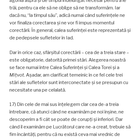
agonia aspră și de timpul îndelungat necesar pentru a le
trăi, pentru ca ele să ne oblige să ne transformăm. Iar
dacă nu, “la timpul său”, adică numai când suferințele ne
vor finaliza corectarea și ne vor fi impus momentul
corectării. În general, calea suferinței este reprezentată și
de pedepsele sufletelor în Iad.
Dar în orice caz, sfârșitul corectării – cea de a treia stare –
este obligatorie, datorită primei stări. Alegerea noastră
se face numai între Calea Suferinței și Calea Torei și a
Miţvot
. Așadar, am clarificat temeinic în ce fel cele trei
stări ale sufletelor sunt interconectate și se presupun cu
necesitate una pe celalată.
17) Din cele de mai sus înțelegem clar cea de-a treia
întrebare, că atunci când ne examinăm pe noi înșine, ne
descoperim a fi cât se poate de corupţi și inferiori. Dar
când îl examinăm pe Lucrătorul care ne-a creat, trebuie să
fim încântăți, pentru că nu există ceva mai vrednic de