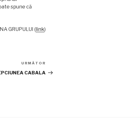
poate spune că
GINA GRUPULUI (
link
)
URMĂTOR
Articolul
următor
LEPCIUNEA CABALA