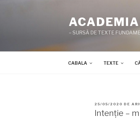
Sari
la
ACADEMIA
conținut
– SURSĂ DE TEXTE FUNDAMEN
CABALA
TEXTE
C
PUBLICAT
25/05/2020
DE
AR
PE
Intenție – 