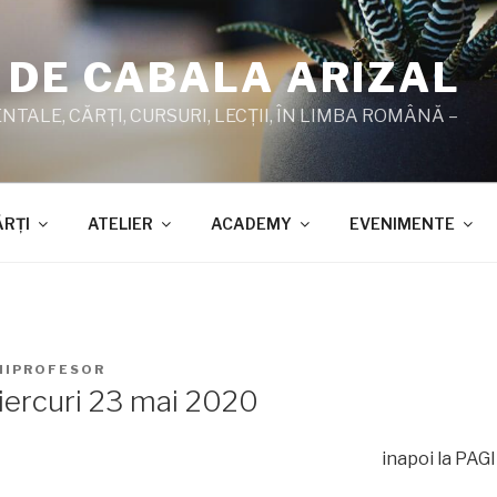
 DE CABALA ARIZAL
TALE, CĂRŢI, CURSURI, LECŢII, ÎN LIMBA ROMÂNĂ –
ĂRŢI
ATELIER
ACADEMY
EVENIMENTE
HIPROFESOR
miercuri 23 mai 2020
inapoi la PA