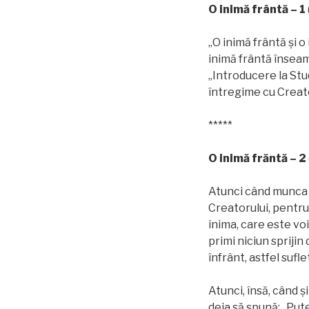
O inimă frântă – 1
„O inimă frântă și o
inimă frântă înseam
„Introducere la Stud
întregime cu Creatoru
*****
O inimă frăntă – 2
Atunci când munca e
Creatorului, pentru
inima, care este voi
primi niciun sprijin
înfrânt, astfel sufle
Atunci, însă, când ș
deja să spună: „Put