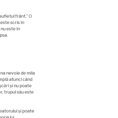
sufletul frânt.” O
este scris în
 nu este în
ipsa.
una nevoie de mila
âmplă atunci când
şcări și nu poate
or, trupul său este
eatorului și poate
pria lui