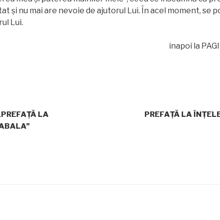
utat și nu mai are nevoie de ajutorul Lui. În acel moment, se 
ul Lui.
inapoi la PA
„PREFAȚĂ LA
PREFAȚĂ LA ÎNȚE
CABALA”