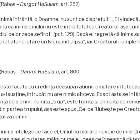
(Rabaș –
Dargot HaSulam
, art. 252)
 inimă înfrântă, o Doamne, nu sunt de disprețuit”, „El vindecă 
nă că inima omului nu este întru totul cu Creatorul, așa cum 
iul celor zece sefirot” (pct. 129). Dacă el regretă că inima sa
l, atunci el are un Kli, numit „lipsă”, iar Creatorul îi umple l
(Rabaș –
Dargot HaSulam
, art. 800)
ste făcută cu credinţă deasupa raţiunii, omul are întotdea
 a-l susține, întrucât nu are nimic altceva. Exact asta se înt
nța de a primi, numită „trup”, este frântă și chinuită de remu
 din partea trupului, așa este spus „Cel ce îl iubește pe Creat
tul va domni ”.
i inima înțelege ce face el, Omul nu mai are nevoie de mila Cr
erea mea și puterea mâinilor mele”, ceea ce înseamnă că pro