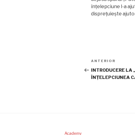
înțelepciune l-a aj
disprețuiește ajutor
Navigare
Articolul
ANTERIOR
în
anterior
INTRODUCERE LA 
ÎNȚELEPCIUNEA 
articole
Academy