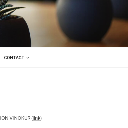
CONTACT
MION VINOKUR (
link
)