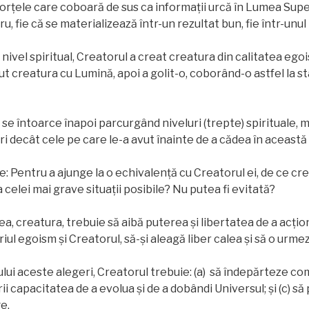
forțele care coboară de sus ca informații urcă în Lumea Sup
ru, fie că se materializează într-un rezultat bun, fie într-unul 
lt nivel spiritual, Creatorul a creat creatura din calitatea ego
lut creatura cu Lumină, apoi a golit-o, coborând-o astfel la 
 se întoarce înapoi parcurgând niveluri (trepte) spirituale, 
ri decât cele pe care le-a avut înainte de a cădea în această
e: Pentru a ajunge la o echivalență cu Creatorul ei, de ce cre
celei mai grave situații posibile? Nu putea fi evitată?
a, creatura, trebuie să aibă puterea și libertatea de a acțio
riul egoism și Creatorul, să-și aleagă liber calea și să o ur
ului aceste alegeri, Creatorul trebuie: (a) să îndepărteze c
urii capacitatea de a evolua și de a dobândi Universul; și (c) s
e.