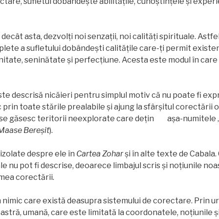
ctare, sufletul dobândește abilitățile, cunoștințele și expe
ecât asta, dezvolţi noi senzații, noi calități spirituale. Astfe
lete a sufletului dobândești calitățile care-ţi permit existe
nitate, seninătate și perfecțiune. Acesta este modul în care
te descrisă nicăieri pentru simplul motiv că nu poate fi exp
prin toate stările prealabile și ajung la sfârșitul corectării
i se găsesc teritorii neexplorate care dețin așa-numitele 
Maase Bereşit
).
 izolate despre ele în
Cartea Zohar
și în alte texte de Cabala
le nu pot fi descrise, deoarece limbajul scris și noțiunile no
mea corectării.
nimic care există deasupra sistemului de corectare. Prin u
astră, umană, care este limitată la coordonatele, noțiunile ș