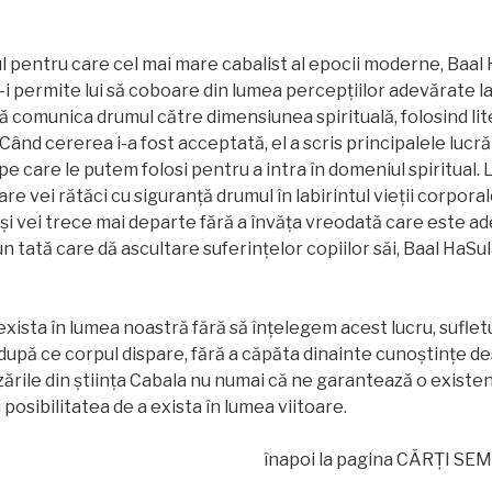
 pentru care cel mai mare cabalist al epocii moderne, Baal 
i permite lui să coboare din lumea percepțiilor adevărate la 
tă comunica drumul către dimensiunea spirituală, folosind lite
Când cererea i-a fost acceptată, el a scris principalele lucră
e care le putem folosi pentru a intra în domeniul spiritual. 
re vei rătăci cu siguranță drumul în labirintul vieții corporale
 și vei trece mai departe fără a învăța vreodată care este ad
un tată care dă ascultare suferințelor copiilor săi, Baal HaSu
ista în lumea noastră fără să înțelegem acest lucru, suflet
 după ce corpul dispare, fără a căpăta dinainte cunoștințe de
zările din știința Cabala nu numai că ne garantează o existen
 posibilitatea de a exista în lumea viitoare.
înapoi la pagina CĂRŢI SE