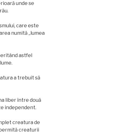
erioară unde se
rău.
ismului, care este
starea numită „lumea
meritând astfel
 lume.
atura a trebuit să
na liber între două
meze independent.
omplet creatura de
ă permită creaturii