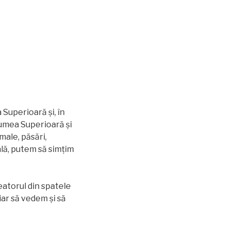
Superioară şi, în
Lumea Superioară și
male, păsări,
ală, putem să simțim
reatorul din spatele
iar să vedem și să