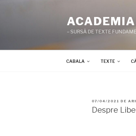
Sari
la
ACADEMIA
conținut
– SURSĂ DE TEXTE FUNDAMEN
CABALA
TEXTE
C
PUBLICAT
07/04/2021
DE
AR
PE
Despre Liber