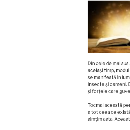
Din cele de mai sus
acelaşi timp, modul
se manifestă în lum
insecte și oameni. 
şi forțele care guv
Tocmai această perce
a tot ceea ce există
simțim asta. Aceast