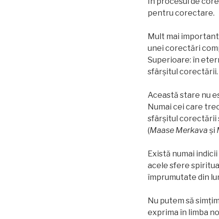
În procesul de core
pentru corectare.
Mult mai important d
unei corectări comp
Superioare: în eter
sfârșitul corectării.
Această stare nu es
Numai cei care trec 
sfârșitul corectări
(
Maase Merkava
și
Există numai indicii
acele sfere spiritua
împrumutate din lu
Nu putem să simțim 
exprima în limba no