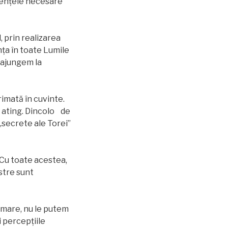
riențele necesare
l, prin realizarea
nța în toate Lumile
 ajungem la
rimată în cuvinte.
 o ating. Dincolo de
„secrete ale Torei”
. Cu toate acestea,
astre sunt
rmare, nu le putem
i percepțiile