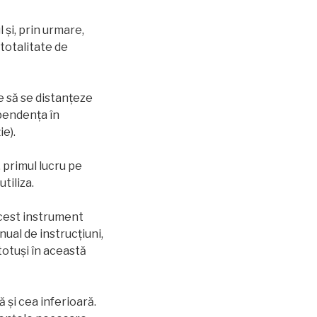
 și, prin urmare,
totalitate de
 să se distanțeze
ependența în
ie).
 primul lucru pe
tiliza.
acest instrument
nual de instrucțiuni,
totuşi în această
 și cea inferioară.