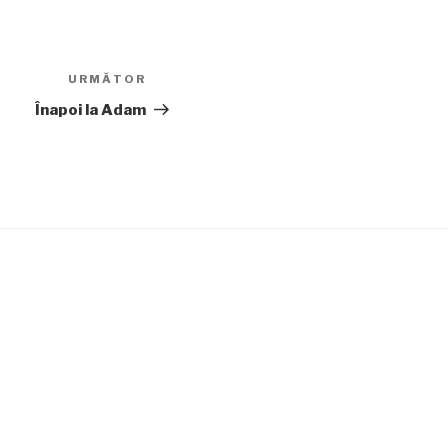
URMĂTOR
Articolul
următor
Înapoi la Adam