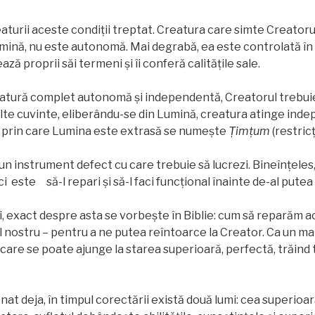
aturii aceste condiții treptat. Creatura care simte Creatorul
ină, nu este autonomă. Mai degrabă, ea este controlată în 
ază proprii săi termeni și îi conferă calitățile sale.
eatură complet autonomă și independentă, Creatorul trebuie
lte cuvinte, eliberându-se din Lumină, creatura atinge ind
ul prin care Lumina este extrasă se numește
Țimțum
(restricț
 un instrument defect cu care trebuie să lucrezi. Bineînțeles,
ci este să-l repari și să-l faci funcţional înainte de-al putea u
i, exact despre asta se vorbeşte în Biblie: cum să reparăm 
tul nostru – pentru a ne putea reîntoarce la Creator. Ca un ma
 care se poate ajunge la starea superioară, perfectă, trăind 
t deja, în timpul corectării există două lumi: cea superioară