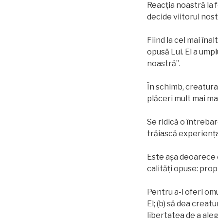
Reacția noastră la 
decide viitorul nost
Fiind la cel mai îna
opusă Lui. El a ump
noastră”.
În schimb, creatura
plăceri mult mai ma
Se ridică o întrebar
trăiască experienţa 
Este așa deoarece e
calități opuse: prop
Pentru a-i oferi om
El; (b) să dea creat
libertatea de a aleg