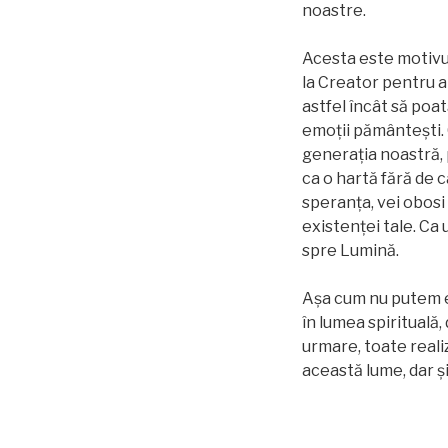
noastre.
Acesta este motivul
la Creator pentru a-
astfel încât să poa
emoții pământești. 
generația noastră, p
ca o hartă fără de ca
speranța, vei obosi
existenței tale. Ca 
spre Lumină.
Așa cum nu putem ex
în lumea spirituală,
urmare, toate reali
această lume, dar și