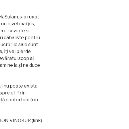
HaSulam, s-a rugat
un nivel mai jos,
re, cuvinte și
ri cabaliste pentru
Lucrările sale sunt
, îţi vei pierde
evăratul scop al
lam ne ia și ne duce
ul nu poate exista
spre el. Prin
ță confortabilă în
MION VINOKUR (
link
)