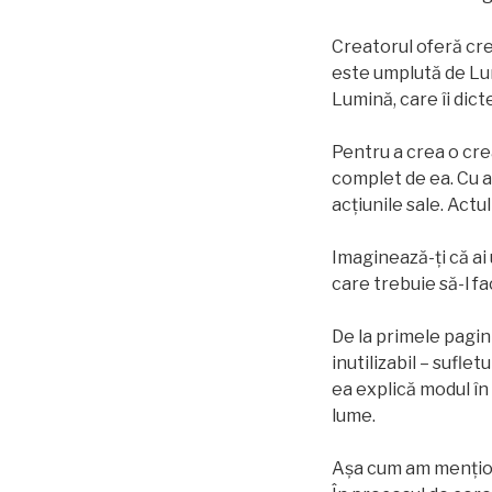
Creatorul oferă cre
este umplută de Lum
Lumină, care îi dicte
Pentru a crea o cr
complet de ea. Cu a
acțiunile sale. Act
Imaginează-ți că ai
care trebuie să-l fa
De la primele pagin
inutilizabil – sufle
ea explică modul în
lume.
Așa cum am menționa