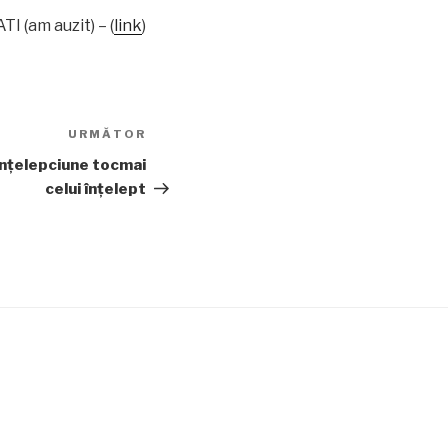
I (am auzit) – (
link
)
URMĂTOR
Articolul
următor
înţelepciune tocmai
celui înţelept