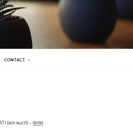
CONTACT
I (am auzit) – (
link
)