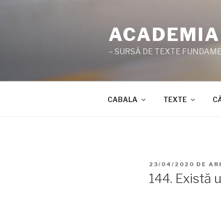
Sari
la
ACADEMIA
conținut
– SURSĂ DE TEXTE FUNDAMEN
CABALA
TEXTE
C
PUBLICAT
23/04/2020
DE
AR
PE
144. Există 