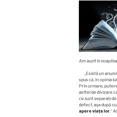
Am auzit în noaptea
„Există un anumit 
spus că, în opinia l
Prin urmare, putere
astfel de divizare 
ce sunt separaţi de
defect, aşa după cum
apere via
ţ
a lor
.“ 