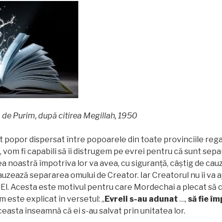
 de Purim, după citirea Megillah, 1950
popor dispersat între popoarele din toate provinciile rega
ui, vom fi capabili să îi distrugem pe evrei pentru că sunt separ
a noastră împotriva lor va avea, cu siguranţă, câştig de cau
cauzează separarea omului de Creator. Iar Creatorul nu îi va 
 El. Acesta este motivul pentru care Mordechai a plecat să
 este explicat în versetul: „
Evreii s-au adunat
…,
s
ă
fie î
Aceasta înseamnă că ei s-au salvat prin unitatea lor.