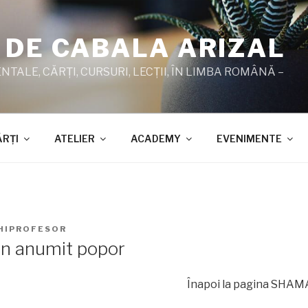
 DE CABALA ARIZAL
TALE, CĂRŢI, CURSURI, LECŢII, ÎN LIMBA ROMÂNĂ –
ĂRŢI
ATELIER
ACADEMY
EVENIMENTE
HIPROFESOR
un anumit popor
Înapoi la pagina SHAMAT