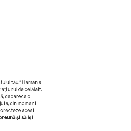
tului tău.“ Haman a
aţi unul de celălalt.
ză, deoarece o
ajuta, din moment
 corecteze acest
mpreun
ă
ş
i s
ă
î
ş
i