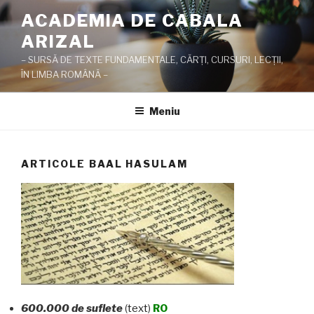
Sari
ACADEMIA DE CABALA
la
ARIZAL
conținut
– SURSĂ DE TEXTE FUNDAMENTALE, CĂRŢI, CURSURI, LECŢII,
ÎN LIMBA ROMÂNĂ –
Meniu
ARTICOLE BAAL HASULAM
600.000 de suflete
(
text
)
RO