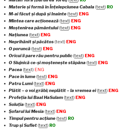
Matan Tora (Dăruirea Torei)
(
text
)
RO
Materie şi formă în Înţelepciunea Cabala
(
text
)
RO
M-ai făcut şi după şi Inainte
(
text
)
ENG
Mintea care acţionează
(
text
)
ENG
Moştenirea pământului
(
text
)
ENG
Naţiunea
(
text
)
ENG
Neprihănit şi păcătos
(text)
ENG
O poruncă
(
text
)
ENG
Oricui îi pare rău pentru public
(
text
)
ENG
O Slujnic
ă
ce-şi moşteneşte stăpâna
(
text
)
ENG
Pacea
(
tex
t)
ENG
Pace în lume
(
text
)
ENG
Patru Lumi
(
text
)
ENG
Plătit – o voi grăbi; neplătit
– la vremea ei
(
text
)
ENG
Profeţia lui Baal HaSulam
(
text
)
ENG
Soluţia
(
text
)
ENG
Şofarul lui Mesia
(
text
)
ENG
Timpul pentru acţiune
(
text
)
RO
Trup şi Suflet
(
text
)
RO