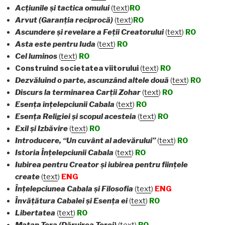
Acţiunile şi tactica omului
(
text
)
RO
Arvut (Garanţia reciprocă)
(
text
)
RO
Ascundere şi revelare a Feţii Creatorului
(
text
)
RO
Asta este pentru Iuda
(
text
)
RO
Cel luminos
(
text
)
RO
Construind societatea viitorului
(
text
)
RO
Dezv
ă
lui
nd o parte, ascunz
â
nd altele două
(
text
)
RO
Discurs la terminarea Carţii Zohar
(
text
)
RO
Esenţa înţelepciunii Cabala
(
text
)
RO
Esenţa Religiei şi scopul acesteia
(
text
)
RO
Exil şi Izbăvire
(
text
)
RO
Introducere, “Un cuvânt al adevărului”
(
text
)
RO
Istoria Înţelepciunii Cabala
(
text
)
RO
Iubirea pentru Creator şi iubirea pentru fiinţele
create
(
text
)
ENG
Înţelepciunea Cabala şi Filosofia
(
text
)
ENG
Învăţ
ă
tura Cabalei şi Esenţa ei
(
text
)
RO
Libertatea
(
text
)
RO